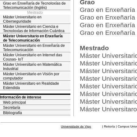
Grao
Grao en Enxeñaría de Tecnoloxías de
Telecomunicación (Inglés)
Grao en Enxeñaría
Mestrado
Grao en Enxeñaría 
Máster Universitario en
Ciberseguridade
Grao en Enxeñaría 
Máster Universitario en Ciencia e
Tecnoloxías de Información Cuántica
Grao en Enxeñaría 
Máster Universitario en Enxeñaría
de Telecomunicación
Máster Universitario en Enxeñaría de
Mestrado
Telecomunicación
Máster Universitar
Máster Universitario en Internet das
Cousas- IoT
Máster Universitari
Máster Universitario en Matemática
Industrial
Máster Universitar
Máster Universitario en Visión por
Máster Universitar
computador
Máster Universitaro en Realidade
Máster Universitari
Estendida
Máster Universitari
Información de interese
Máster Universitar
Web principal
Secretaría
Máster Universitar
Bibliografía
Universidade de Vigo
| Reitoría | Campus Universit