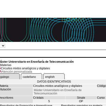
áster Universitario en Enxeñaría de Telecomunicación
Materias
Circuitos mixtos analógicos y digitales
Atención personalizada
galego
castellano
english
DATOS IDENTIFICATIVOS
ateria
Circuitos mixtos analógicos y digitales
Códig
itulación
Máster Universitario en Enxeñaría de
Telecomunicación
escritores
Cr.totais
Sinale
Curso
5
OP
Resultados de Formación e Aprendizaxe
Resultados previstos na materia