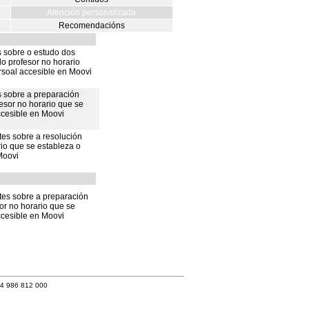
Atención personalizada
Recomendacións
 sobre o estudo dos
do profesor no horario
ersoal accesible en Moovi
 sobre a preparación
fesor no horario que se
ccesible en Moovi
es sobre a resolución
rio que se estableza o
Moovi
tes sobre a preparación
or no horario que se
ccesible en Moovi
34 986 812 000