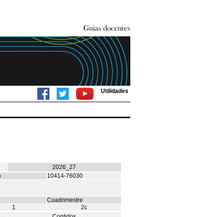
Utilidades
2026_27
o
10414-76030
Cuadrimestre
1
2c
Contidos