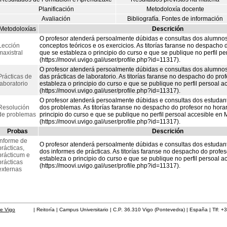
Planificación
Metodoloxía docente
Avaliación
Bibliografía. Fontes de información
Metodoloxías
Descrición
O profesor atenderá persoalmente dúbidas e consultas dos alumnos
Lección
conceptos teóricos e os exercicios. As titorías faranse no despacho 
maxistral
que se estableza o principio do curso e que se publique no perfil p
(https://moovi.uvigo.gal/user/profile.php?id=11317).
O profesor atenderá persoalmente dúbidas e consultas dos alumnos
Prácticas de
das prácticas de laboratorio. As titorías faranse no despacho do pro
laboratorio
estableza o principio do curso e que se publique no perfil persoal a
(https://moovi.uvigo.gal/user/profile.php?id=11317).
O profesor atenderá persoalmente dúbidas e consultas dos estudant
Resolución
dos problemas. As titorías faranse no despacho do profesor no hora
de problemas
principio do curso e que se publique no perfil persoal accesible en 
(https://moovi.uvigo.gal/user/profile.php?id=11317).
Probas
Descrición
Informe de
O profesor atenderá persoalmente dúbidas e consultas dos estudan
prácticas,
dos informes de prácticas. As titorías faranse no despacho do profes
prácticum e
estableza o principio do curso e que se publique no perfil persoal a
prácticas
(https://moovi.uvigo.gal/user/profile.php?id=11317).
externas
de Vigo
| Reitoría | Campus Universitario | C.P. 36.310 Vigo (Pontevedra) | España | Tlf: +