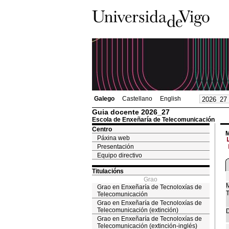
Galego
Castellano
English
Guia docente 2026_27
Escola de Enxeñaría de Telecomunicación
Centro
M
Páxina web
Presentación
Equipo directivo
Titulacións
Grao
M
Grao en Enxeñaría de Tecnoloxías de
T
Telecomunicación
Grao en Enxeñaría de Tecnoloxías de
Telecomunicación (extinción)
D
Grao en Enxeñaría de Tecnoloxías de
Telecomunicación (extinción-inglés)