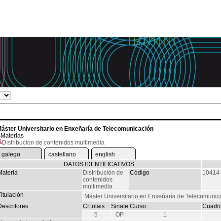
áster Universitario en Enxeñaría de Telecomunicación
Materias
Distribución de contenidos multimedia
galego
castellano
english
DATOS IDENTIFICATIVOS
Materia
Distribución de
Código
10414
contenidos
multimedia
itulación
Máster Universitario en Enxeñaría de Telecomunic
Descritores
Cr.totais
Sinale
Curso
Cuadri
5
OP
1