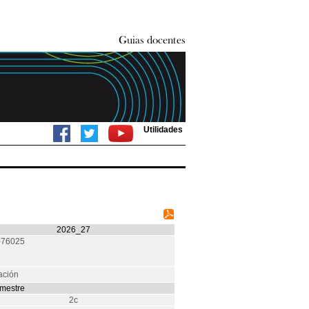
Utilidades
2026_27
-76025
ación
mestre
2c