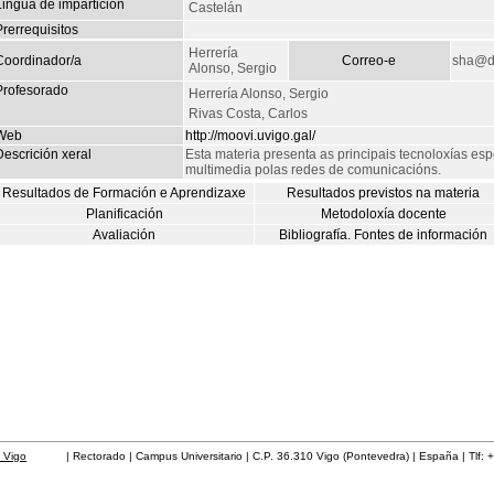
Lingua de impartición
Castelán
rerrequisitos
Herrería
Coordinador/a
Correo-e
sha@de
Alonso, Sergio
Profesorado
Herrería Alonso, Sergio
Rivas Costa, Carlos
Web
http://moovi.uvigo.gal/
escrición xeral
Esta materia presenta as principais tecnoloxías espe
multimedia polas redes de comunicacións.
Resultados de Formación e Aprendizaxe
Resultados previstos na materia
Planificación
Metodoloxía docente
Avaliación
Bibliografía. Fontes de información
 Vigo
| Rectorado | Campus Universitario | C.P. 36.310 Vigo (Pontevedra) | España | Tlf: 