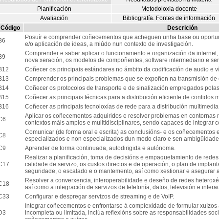
Planificación
Metodoloxía docente
Avaliación
Bibliografía. Fontes de información
Código
Descrición
Posuír e comprender coñecementos que acheguen unha base ou oportun
B6
e/o aplicación de ideas, a miúdo nun contexto de investigación.
Comprender e saber aplicar o funcionamento e organización da internet, 
B9
nova xeración, os modelos de compoñentes, software intermediario e ser
B12
Coñecer os principais estándares no ámbito da codificación de audio e v
B13
Comprender os principais problemas que se expoñen na transmisión de 
B14
Coñecer os protocolos de transporte e de sinalización empregados polas
B15
Coñecer as principais técnicas para a distribución eficiente de contidos 
B16
Coñecer as principais tecnoloxías de rede para a distribución multimedi
Aplicar os coñecementos adquiridos e resolver problemas en contornas
C6
contextos máis amplos e mulitidisciplinares, sendo capaces de integrar
Comunicar (de forma oral e escrita) as conclusións- e os coñecementos e
C8
especializados e non especializados dun modo claro e sen ambigüidade
C9
Aprender de forma continuada, autodirigida e autónoma.
Realizar a planificación, toma de decisións e empaquetamiento de redes,
C17
calidade de servizo, os custos directos e de operación, o plan de implan
seguridade, o escalado e o mantemento, así como xestionar e asegurar
Resolver a converxencia, interoperabilidade e deseño de redes heteroxén
C18
así como a integración de servizos de telefonía, datos, televisión e intera
C33
Configurar e despregar servizos de streaming e de VoIP.
Integrar coñecementos e enfrontarse á complexidade de formular xuízos 
D3
incompleta ou limitada, inclúa reflexións sobre as responsabilidades soci