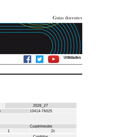
Utilidades
2026_27
o
10414-76025
Cuadrimestre
1
2c
Contidos