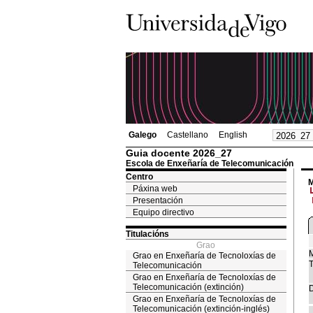
Galego
Castellano
English
Guia docente 2026_27
Escola de Enxeñaría de Telecomunicación
Centro
M
Páxina web
Presentación
Equipo directivo
Titulacións
Grao
M
Grao en Enxeñaría de Tecnoloxías de
T
Telecomunicación
Grao en Enxeñaría de Tecnoloxías de
Telecomunicación (extinción)
D
Grao en Enxeñaría de Tecnoloxías de
Telecomunicación (extinción-inglés)