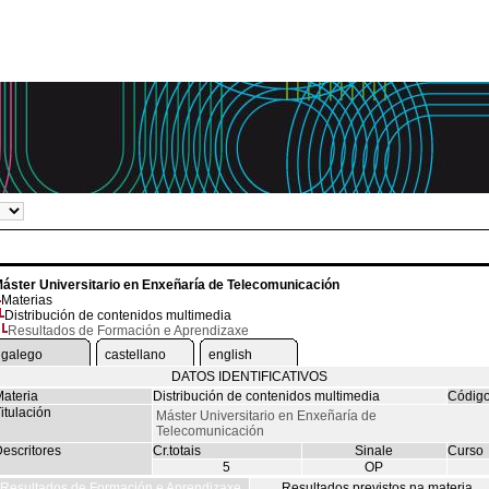
áster Universitario en Enxeñaría de Telecomunicación
Materias
Distribución de contenidos multimedia
Resultados de Formación e Aprendizaxe
galego
castellano
english
DATOS IDENTIFICATIVOS
ateria
Distribución de contenidos multimedia
Códig
itulación
Máster Universitario en Enxeñaría de
Telecomunicación
escritores
Cr.totais
Sinale
Curso
5
OP
Resultados de Formación e Aprendizaxe
Resultados previstos na materia