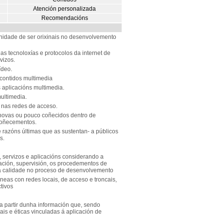
Atención personalizada
Recomendacións
idade de ser orixinais no desenvolvemento
as tecnoloxías e protocolos da internet de
vizos.
ídeo.
contidos multimedia
 aplicacións multimedia.
multimedia.
a nas redes de acceso.
 novas ou pouco coñecidos dentro de
 coñecementos.
 razóns últimas que as sustentan- a públicos
s.
 servizos e aplicacións considerando a
tación, supervisión, os procedementos de
 a calidade no proceso de desenvolvemento
eas con redes locais, de acceso e troncais,
ctivos
a partir dunha información que, sendo
ais e éticas vinculadas á aplicación de