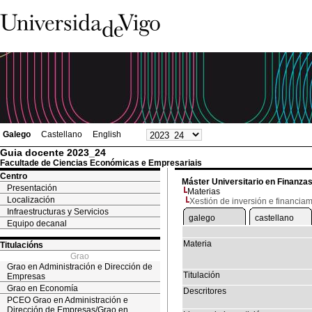
Galego
Castellano
English
Guia docente 2023_24
Facultade de Ciencias Económicas e Empresariais
Centro
Máster Universitario en Finanza
Presentación
Materias
Localización
Xestión de inversión e financia
Infraestructuras y Servicios
galego
castellano
Equipo decanal
Materia
Titulacións
Grao
Grao en Administración e Dirección de
Titulación
Empresas
Grao en Economía
Descritores
PCEO Grao en Administración e
Dirección de Empresas/Grao en