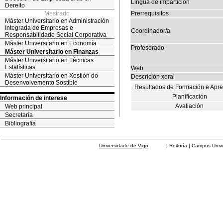
Lingua de impartición
Dereito
Mestrado
Prerrequisitos
Máster Universitario en Administración
Integrada de Empresas e
Coordinador/a
Responsabilidade Social Corporativa
Máster Universitario en Economía
Profesorado
Máster Universitario en Finanzas
Máster Universitario en Técnicas
Estatísticas
Web
Máster Universitario en Xestión do
Descrición xeral
Desenvolvemento Sostible
Resultados de Formación e Apr
Planificación
Información de interese
Avaliación
Web principal
Secretaría
Bibliografía
Universidade de Vigo
| Reitoría | Campus Universit