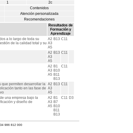
1
2c
Contenidos
Atención personalizada
Recomendaciones
Resultados de
Formación y
Aprendizaje
dos a lo largo de toda su
A2
B13
C11
gestión de la calidad total y su
A3
A5
A2
B13
C11
A3
A5
A2
B1
C11
A3
B10
A5
B11
B13
s que permiten desarrollar la
A2
B13
C11
plicación tanto en las fase de
A3
ivo
A5
d de una empresa bajo la
A2
B1
C11
D3
ificación y diseño de
A3
B7
A5
B10
B11
B13
+34 986 812 000