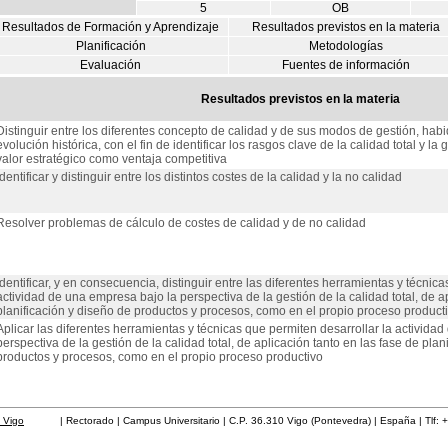
5
OB
Resultados de Formación y Aprendizaje
Resultados previstos en la materia
Planificación
Metodologías
Evaluación
Fuentes de información
Resultados previstos en la materia
Distinguir entre los diferentes concepto de calidad y de sus modos de gestión, habi
evolución histórica, con el fin de identificar los rasgos clave de la calidad total y la 
valor estratégico como ventaja competitiva
Identificar y distinguir entre los distintos costes de la calidad y la no calidad
Resolver problemas de cálculo de costes de calidad y de no calidad
Identificar, y en consecuencia, distinguir entre las diferentes herramientas y técnica
actividad de una empresa bajo la perspectiva de la gestión de la calidad total, de a
planificación y diseño de productos y procesos, como en el propio proceso product
Aplicar las diferentes herramientas y técnicas que permiten desarrollar la activida
perspectiva de la gestión de la calidad total, de aplicación tanto en las fase de plan
productos y procesos, como en el propio proceso productivo
 Vigo
| Rectorado | Campus Universitario | C.P. 36.310 Vigo (Pontevedra) | España | Tlf: 