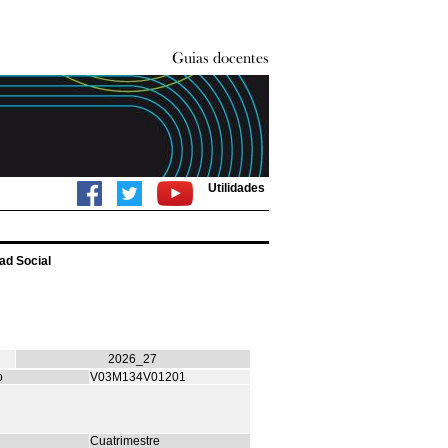
Utilidades
ad Social
2026_27
o
V03M134V01201
Cuatrimestre