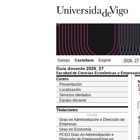
Galego
Castellano
English
Guia docente 2026_27
Facultad de Ciencias Económicas y Empresari
Centro
M
Presentación
C
Localización
Servizos ofertados
Equipo decanal
Titulaciones
Grado
A
Grao en Administración e Dirección de
T
Empresas
Grao en Economía
PCEO Grao en Administración e
D
Dirección de Empresas/Grao en