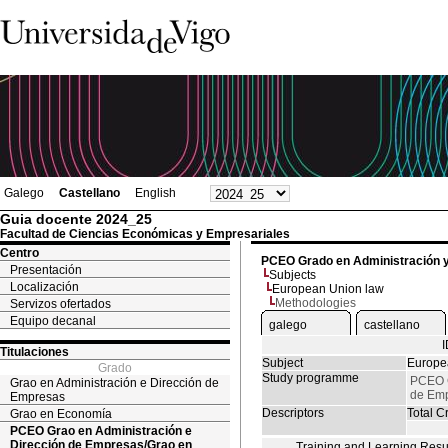
Galego
Castellano
English
Guia docente 2024_25
Facultad de Ciencias Económicas y Empresariales
Centro
PCEO Grado en Administración 
Presentación
Subjects
Localización
European Union law
Methodologies
Servizos ofertados
Equipo decanal
galego
castellano
Titulaciones
Subject
Europe
Grado
Study programme
PCEO G
Grao en Administración e Dirección de
de Emp
Empresas
Descriptors
Total Cr
Grao en Economía
PCEO Grao en Administración e
Dirección de Empresas/Grao en
Training and Learning Resu