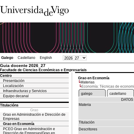
Galego
Castellano
English
Guia docente 2026_27
Facultade de Ciencias Económicas e Empresariais
Centro
Grao en Economía
Presentación
Materias
Localización
Economía: Técnicas de economí
Infraestructuras y Servicios
galego
castellano
Equipo decanal
DATOS 
Materia
Titulacións
Grao
Grao en Administración e Dirección de
Empresas
Titulación
Grao en Economía
PCEO Grao en Administración e
Descritores
Dirección de Empresas/Grao en