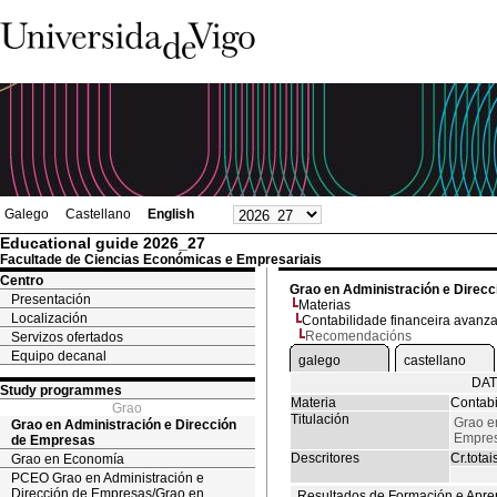
Galego
Castellano
English
Educational guide 2026_27
Facultade de Ciencias Económicas e Empresariais
Centro
Grao en Administración e Direc
Presentación
Materias
Localización
Contabilidade financeira avanz
Recomendacións
Servizos ofertados
Equipo decanal
galego
castellano
DAT
Study programmes
Materia
Contabi
Grao
Titulación
Grao e
Grao en Administración e Dirección
Empre
de Empresas
Descritores
Cr.totai
Grao en Economía
PCEO Grao en Administración e
Dirección de Empresas/Grao en
Resultados de Formación e Apre