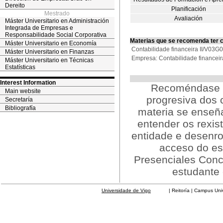
Dereito
Planificación
Mestrado
Avaliación
Máster Universitario en Administración
Integrada de Empresas e
Responsabilidade Social Corporativa
Materias que se recomenda ter 
Máster Universitario en Economía
Contabilidade financeira II/V03
Máster Universitario en Finanzas
Empresa: Contabilidade finance
Máster Universitario en Técnicas
Estatísticas
Interest Information
Recoméndase a 
Main website
progresiva dos
Secretaría
Bibliografía
materia se enseña
entender os rexis
entidade e desenro
acceso do est
Presenciales Conce
estudante 
Universidade de Vigo
| Reitoría | Campus Universit