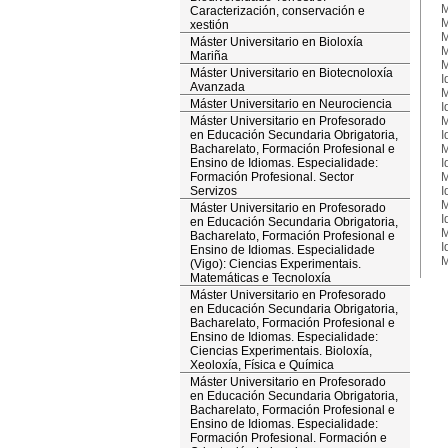
M
Caracterización, conservación e
M
xestión
M
Máster Universitario en Bioloxía
M
Mariña
M
Máster Universitario en Biotecnoloxía
I
Avanzada
M
Máster Universitario en Neurociencia
I
Máster Universitario en Profesorado
M
en Educación Secundaria Obrigatoria,
I
Bacharelato, Formación Profesional e
M
Ensino de Idiomas. Especialidade:
I
Formación Profesional. Sector
M
Servizos
I
M
Máster Universitario en Profesorado
I
en Educación Secundaria Obrigatoria,
M
Bacharelato, Formación Profesional e
I
Ensino de Idiomas. Especialidade
M
(Vigo): Ciencias Experimentais.
Matemáticas e Tecnoloxía
Máster Universitario en Profesorado
en Educación Secundaria Obrigatoria,
Bacharelato, Formación Profesional e
Ensino de Idiomas. Especialidade:
Ciencias Experimentais. Bioloxía,
Xeoloxía, Física e Química
Máster Universitario en Profesorado
en Educación Secundaria Obrigatoria,
Bacharelato, Formación Profesional e
Ensino de Idiomas. Especialidade:
Formación Profesional. Formación e