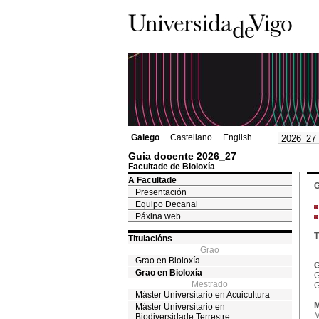
Galego
Castellano
English
Guia docente 2026_27
Facultade de Bioloxía
A Facultade
G
Presentación
Equipo Decanal
Páxina web
T
Titulacións
Grao
Grao en Bioloxía
G
Grao en Bioloxía
G
Mestrado
G
Máster Universitario en Acuicultura
M
Máster Universitario en
M
Biodiversidade Terrestre: