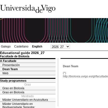
Galego
Castellano
English
Educational guide 2026_27
Facultade de Bioloxía
A Facultade
Presentación
Dean Team
Dean Team
(*)
Web
http://bioloxia.uvigo.es/gl/faculta
Study programmes
Grao
Grao en Bioloxía
Grao en Bioloxía
Mestrado
Máster Universitario en Acuicultura
Máster Universitario en
Biodiversidade Terrestre: