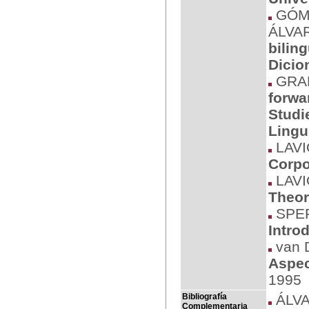
GÓME
ÁLVAR
bilin
Dicio
GRAN
forwa
Studi
Lingu
LAVI
Corpo
LAVI
Theor
SPER
Intro
van 
Aspec
1995
Bibliografía
ÁLVA
Complementaria