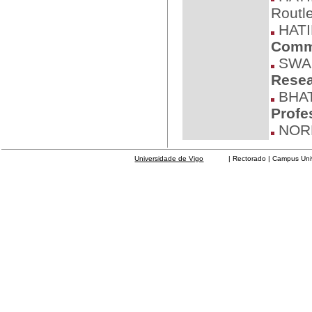
Routl
HATI
Comm
SWAL
Resea
BHAT
Profe
NORD
Universidade de Vigo
| Rectorado | Campus Universit