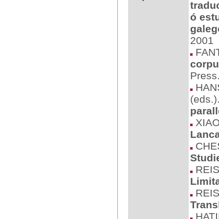
tradu
ó est
galeg
2001
FANT
corpu
Press
HANS
(eds.)
parall
XIAO
Lanca
CHES
Studi
REIS
Limit
REIS
Trans
HATI