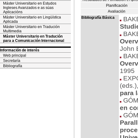
Máster Universitario en Estudos
Planificación
Ingleses Avanzados e as súas
Avaliación
Aplicacións
Máster Universitario en Lingüística
Bibliografía Básica
BAKE
Aplicada
Studi
Máster Universitario en Tradución
Multimedia
BAKE
Máster Universitario en Tradución
Overv
para a Comunicación Internacional
John 
Información de interés
BAKE
Web principal
Secretaría
Overv
Bibliografía
1995
EXPÓ
(eds.)
para 
GÓME
en co
GÓME
Paral
proce
Unive