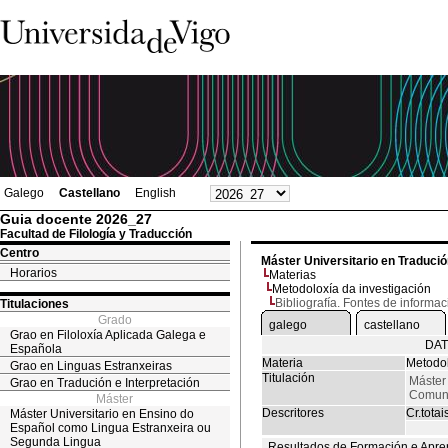
Galego
Castellano
English
Guia docente 2026_27
Facultad de Filología y Traducción
Centro
Máster Universitario en Traduci
Horarios
Materias
Metodoloxía da investigación
Bibliografía. Fontes de informac
Titulaciones
Grado
galego
castellano
Grao en Filoloxía Aplicada Galega e
DAT
Española
Materia
Metodol
Grao en Linguas Estranxeiras
Titulación
Máster 
Grao en Tradución e Interpretación
Comuni
Máster
Descritores
Cr.totai
Máster Universitario en Ensino do
Español como Lingua Estranxeira ou
Segunda Lingua
Resultados de Formación e Apre