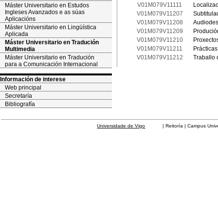
V01M079V11111
Localiza
Máster Universitario en Estudos
Ingleses Avanzados e as súas
V01M079V11207
Subtitula
Aplicacións
V01M079V11208
Audiodes
Máster Universitario en Lingüística
V01M079V11209
Produció
Aplicada
V01M079V11210
Proxecto
Máster Universitario en Tradución
V01M079V11211
Práctica
Multimedia
Máster Universitario en Tradución
V01M079V11212
Traballo 
para a Comunicación Internacional
Información de interese
Web principal
Secretaría
Bibliografía
Universidade de Vigo
| Reitoría | Campus Universit