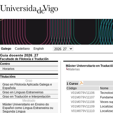
Galego
Castellano
English
Guia docente 2026_27
Facultade de Filoloxía e Tradución
Centro
Máster Universitario en Traduci
Horarios
Materias
Titulacións
Grao
1 Curso
Grao en Filoloxía Aplicada Galega e
Española
Código
Nome
Grao en Linguas Estranxeiras
V01M079V11106
Tecnoloxí
Grao en Tradución e Interpretación
V01M079V11107
Fundamen
Mestrado
V01M079V11108
Voces su
Máster Universitario en Ensino do
V01M079V11109
Localiza
Español como Lingua Estranxeira ou
V01M079V11110
Localiza
Segunda Lingua