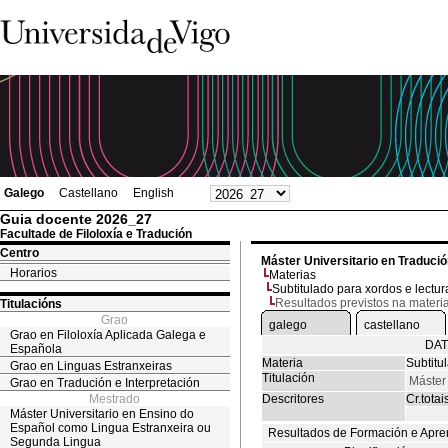
Galego
Castellano
English
Guia docente 2026_27
Facultade de Filoloxía e Tradución
Centro
Máster Universitario en Traduci
Horarios
Materias
Subtitulado para xordos e lectura
Resultados previstos na materi
Titulacións
Grao
galego
castellano
Grao en Filoloxía Aplicada Galega e
DAT
Española
Materia
Subtitu
Grao en Linguas Estranxeiras
Titulación
Máster
Grao en Tradución e Interpretación
Mestrado
Descritores
Cr.totai
Máster Universitario en Ensino do
Español como Lingua Estranxeira ou
Resultados de Formación e Apre
Segunda Lingua