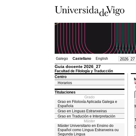
Galego
Castellano
English
Guia docente 2026_27
Facultad de Filología y Traducción
Centro
M
Horarios
Titulaciones
Grado
Grao en Filoloxía Aplicada Galega e
Española
Grao en Linguas Estranxeiras
Grao en Tradución e Interpretación
T
Máster
Máster Universitario en Ensino do
Español como Lingua Estranxeira ou
Segunda Lingua