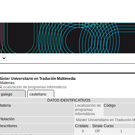
áster Universitario en Tradución Multimedia
Materias
Localización de programas informáticos
galego
castellano
DATOS IDENTIFICATIVOS
Materia
Localización de
Código
programas
informáticos
itulación
Máster Universitario en Tradución M
Descritores
Cr.totais
Sinale
Curso
6
OP
1