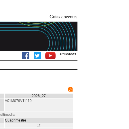
Utilidades
2026_27
V01M079V11110
ultimedia
Cuadrimestre
1c