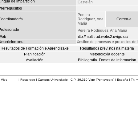
Lingua de impartición
Castelán
rerrequisitos
Pereira
Coordinador/a
Rodríguez, Ana
Correo-e
María
Profesorado
Pereira Rodríguez, Ana María
Web
http://multitrad.webs2.uvigo.es/
escrición xeral
Xestión de procesos e proxectos de 
Resultados de Formación e Aprendizaxe
Resultados previstos na materia
Planificación
Metodoloxía docente
Avaliación
Bibliografía. Fontes de información
 Vigo
| Rectorado | Campus Universitario | C.P. 36.310 Vigo (Pontevedra) | España | Tlf: 