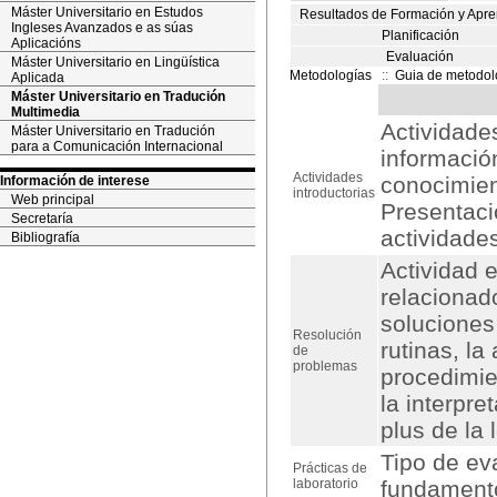
Máster Universitario en Estudos
Resultados de Formación y Apre
Ingleses Avanzados e as súas
Planificación
Aplicacións
Evaluación
Máster Universitario en Lingüística
Metodologías
::
Guia de metodol
Aplicada
Máster Universitario en Tradución
Multimedia
Actividade
Máster Universitario en Tradución
para a Comunicación Internacional
informació
Actividades
conocimien
Información de interese
introductorias
Web principal
Presentaci
Secretaría
actividades
Bibliografía
Actividad 
relacionad
soluciones
Resolución
rutinas, la
de
problemas
procedimie
la interpr
plus de la 
Tipo de ev
Prácticas de
laboratorio
fundamento