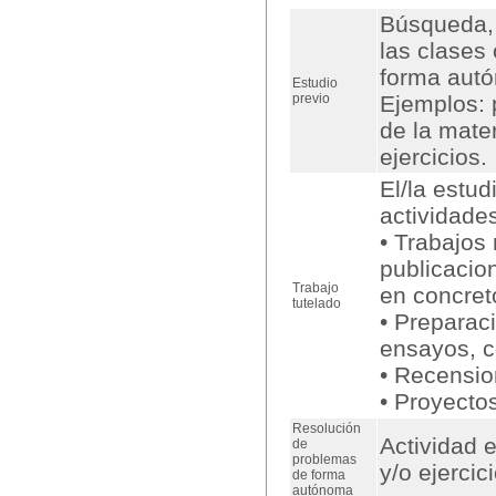
Búsqueda, 
las clases 
forma aut
Estudio
previo
Ejemplos: 
de la mate
ejercicios.
El/la estud
actividade
• Trabajos
publicacion
Trabajo
en concret
tutelado
• Preparac
ensayos, c
• Recension
• Proyectos
Resolución
Actividad 
de
problemas
y/o ejerci
de forma
autónoma