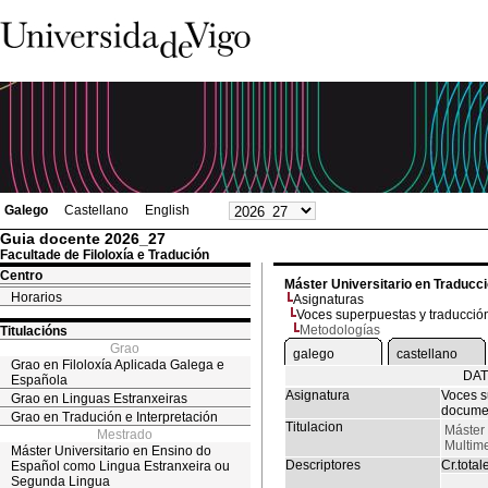
Galego
Castellano
English
Guia docente 2026_27
Facultade de Filoloxía e Tradución
Centro
Máster Universitario en Traducc
Horarios
Asignaturas
Voces superpuestas y traducci
Metodologías
Titulacións
Grao
galego
castellano
Grao en Filoloxía Aplicada Galega e
DAT
Española
Asignatura
Voces s
Grao en Linguas Estranxeiras
docume
Grao en Tradución e Interpretación
Titulacion
Máster 
Mestrado
Multim
Máster Universitario en Ensino do
Descriptores
Cr.total
Español como Lingua Estranxeira ou
Segunda Lingua