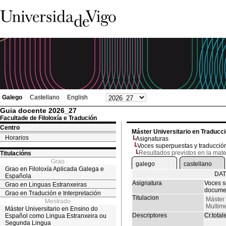
Galego
Castellano
English
Guia docente 2026_27
Facultade de Filoloxía e Tradución
Centro
Máster Universitario en Traducc
Horarios
Asignaturas
Voces superpuestas y traducci
Resultados previstos en la mate
Titulacións
Grao
galego
castellano
Grao en Filoloxía Aplicada Galega e
DAT
Española
Asignatura
Voces s
Grao en Linguas Estranxeiras
docume
Grao en Tradución e Interpretación
Titulacion
Máster 
Mestrado
Multim
Máster Universitario en Ensino do
Descriptores
Cr.total
Español como Lingua Estranxeira ou
Segunda Lingua