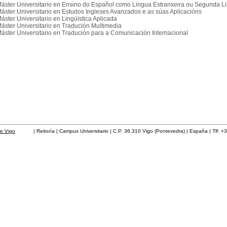
áster Universitario en Ensino do Español como Lingua Estranxeira ou Segunda L
áster Universitario en Estudos Ingleses Avanzados e as súas Aplicacións
áster Universitario en Lingüística Aplicada
áster Universitario en Tradución Multimedia
áster Universitario en Tradución para a Comunicación Internacional
de Vigo
| Reitoría | Campus Universitario | C.P. 36.310 Vigo (Pontevedra) | España | Tlf: +