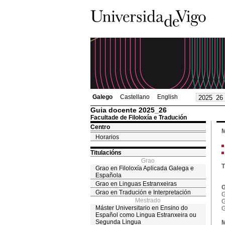
Galego
Castellano
English
Guia docente 2025_26
Facultade de Filoloxía e Tradución
Centro
M
Horarios
Titulacións
Grao
T
Grao en Filoloxía Aplicada Galega e
Española
Grao en Linguas Estranxeiras
G
Grao en Tradución e Interpretación
G
Mestrado
G
Máster Universitario en Ensino do
G
Español como Lingua Estranxeira ou
Segunda Lingua
M