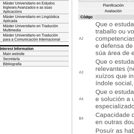
Máster Universitario en Estudos
Planificación
Ingleses Avanzados e as súas
Avaliación
Aplicacións
Máster Universitario en Lingüística
Código
Aplicada
Que o estuda
Máster Universitario en Tradución
traballo ou 
Multimedia
Máster Universitario en Tradución
competencias
A2
para a Comunicación Internacional
e defensa de
Interest Information
súa área de 
Main website
Secretaría
Que o estudan
Bibliografía
relevantes (n
A3
xuízos que in
índole social,
Que o estudan
e solución a 
A4
especializado
Capacidade d
B4
en outras do
Posuír as hab