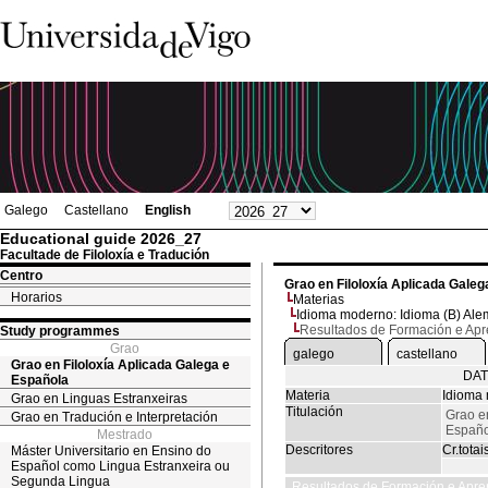
Galego
Castellano
English
Educational guide 2026_27
Facultade de Filoloxía e Tradución
Centro
Grao en Filoloxía Aplicada Galeg
Horarios
Materias
Idioma moderno: Idioma (B) Ale
Resultados de Formación e Ap
Study programmes
Grao
galego
castellano
Grao en Filoloxía Aplicada Galega e
DAT
Española
Materia
Idioma 
Grao en Linguas Estranxeiras
Titulación
Grao e
Grao en Tradución e Interpretación
Españo
Mestrado
Descritores
Cr.totai
Máster Universitario en Ensino do
Español como Lingua Estranxeira ou
Segunda Lingua
Resultados de Formación e Apre