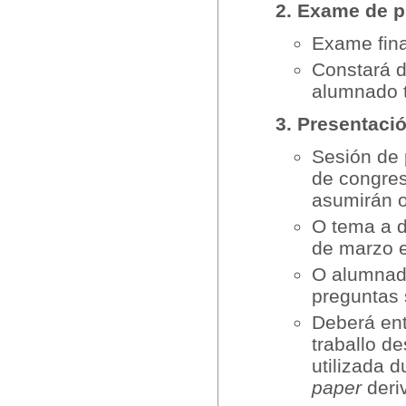
2. Exame de 
Exame fina
Constará 
alumnado t
3. Presentaci
Sesión de 
de congres
asumirán 
O tema a d
de marzo e
O alumnado
preguntas 
Deberá ent
traballo d
utilizada d
paper
deri