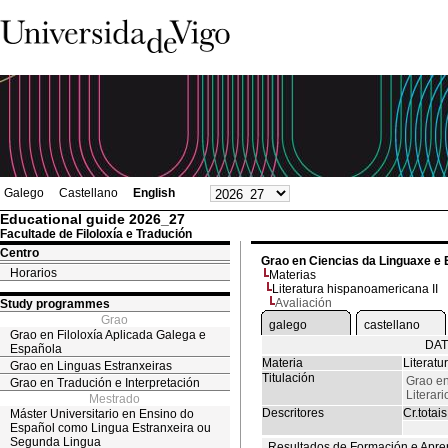
Galego
Castellano
English
Educational guide 2026_27
Facultade de Filoloxía e Tradución
Centro
Grao en Ciencias da Linguaxe e 
Horarios
Materias
Literatura hispanoamericana II
Avaliación
Study programmes
Grao
galego
castellano
Grao en Filoloxía Aplicada Galega e
DAT
Española
Materia
Literatu
Grao en Linguas Estranxeiras
Titulación
Grao en
Grao en Tradución e Interpretación
Literari
Mestrado
Descritores
Cr.totais
Máster Universitario en Ensino do
Español como Lingua Estranxeira ou
Segunda Lingua
Resultados de Formación e Apre