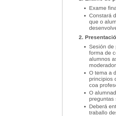
Exame fina
Constará 
que o alum
desenvolve
2. Presentaci
Sesión de 
forma de c
alumnos a
moderador
O tema a d
principios
coa profe
O alumnado
preguntas 
Deberá ent
traballo d