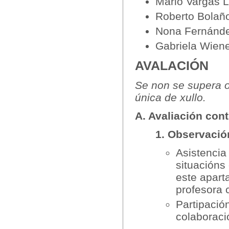
Mario Vargas L
Roberto Bolañ
Nona Fernánde
Gabriela Wiene
AVALACIÓN
Se non se supera 
única de xullo.
A. Avaliación con
1. Observació
Asistencia 
situacións
este apart
profesora 
Partipació
colaboraci