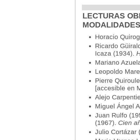
LECTURAS OBL
MODALIDADES
Horacio Quirog
Ricardo Güiral
Icaza (1934).
H
Mariano Azuel
Leopoldo Mare
Pierre Quiroul
[accesible en 
Alejo Carpenti
Miguel Ángel A
Juan Rulfo (19
(1967).
Cien a
Julio Cortázar 