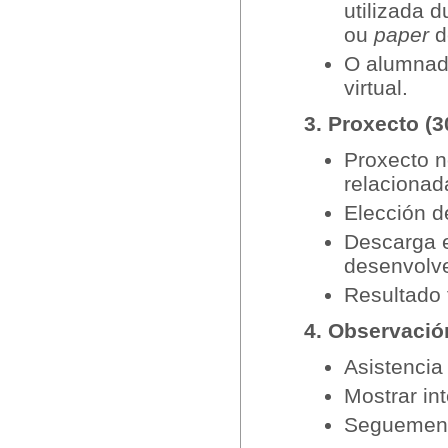
utilizada d
ou
paper
d
O alumnado
virtual.
3. Proxecto (
Proxecto n
relacionad
Elección d
Descarga e
desenvolve
Resultado f
4. Observació
Asistencia 
Mostrar in
Seguemento