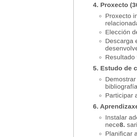
4. Proxecto (
Proxecto i
relacionad
Elección d
Descarga e
desenvolve
Resultado f
5. Estudo de 
Demostrar 
bibliografí
Participar
6. Aprendizax
Instalar a
nece
8.
sar
Planificar