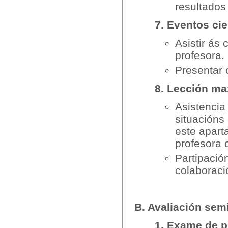
resultados
7. Eventos cie
Asistir ás
profesora.
Presentar 
8. Lección max
Asistencia 
situacións
este apart
profesora 
Partipació
colaboraci
B. Avaliación sem
1. Exame de 