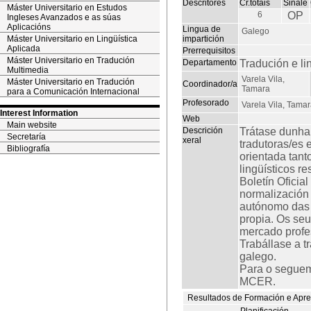
Descritores
Cr.totais
Sinale
Máster Universitario en Estudos
6
OP
Ingleses Avanzados e as súas
Aplicacións
Lingua de
Galego
Máster Universitario en Lingüística
impartición
Aplicada
Prerrequisitos
Máster Universitario en Tradución
Departamento
Tradución e li
Multimedia
Varela Vila,
Máster Universitario en Tradución
Coordinador/a
Tamara
para a Comunicación Internacional
Profesorado
Varela Vila, Tama
Interest Information
Web
Main website
Descrición
Trátase dunha
Secretaría
xeral
tradutoras/es 
Bibliografía
orientada tant
lingüísticos re
Boletín Oficial
normalización 
autónomo das e
propia. Os seu
mercado profe
Trabállase a t
galego.
Para o seguem
MCER.
Resultados de Formación e Apr