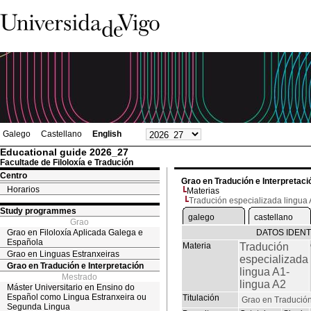
Galego
Castellano
English
Educational guide 2026_27
Facultade de Filoloxía e Tradución
Centro
Grao en Tradución e Interpretaci
Horarios
Materias
Tradución especializada lingua 
Study programmes
galego
castellano
Grao
Grao en Filoloxía Aplicada Galega e
DATOS IDENT
Española
Materia
Tradución
Grao en Linguas Estranxeiras
especializada
Grao en Tradución e Interpretación
lingua A1-
Mestrado
lingua A2
Máster Universitario en Ensino do
Español como Lingua Estranxeira ou
Titulación
Grao en Tradución
Segunda Lingua