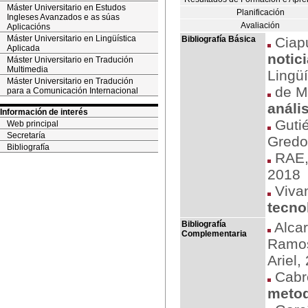
Máster Universitario en Estudos
Planificación
Ingleses Avanzados e as súas
Avaliación
Aplicacións
Máster Universitario en Lingüística
Bibliografía Básica
Ciapu
Aplicada
notic
Máster Universitario en Tradución
Multimedia
Lingüí
Máster Universitario en Tradución
de Mi
para a Comunicación Internacional
análi
Información de interés
Gutié
Web principal
Secretaría
Gredo
Bibliografía
RAE
2018
Vivan
tecno
Bibliografía
Alcar
Complementaria
Ramos
Ariel,
Cabré
metod