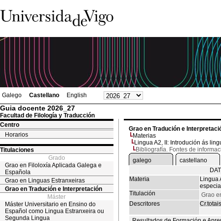
Galego
Castellano
English
Guia docente 2026_27
Facultad de Filología y Traducción
Centro
Grao en Tradución e Interpretaci
Horarios
Materias
Lingua A2, II: Introdución ás li
Bibliografía. Fontes de informac
Titulaciones
Grado
galego
castellano
Grao en Filoloxía Aplicada Galega e
DAT
Española
Materia
Lingua A
Grao en Linguas Estranxeiras
especia
Grao en Tradución e Interpretación
Titulación
Grao en
Máster
Descritores
Cr.totai
Máster Universitario en Ensino do
Español como Lingua Estranxeira ou
Segunda Lingua
Resultados de Formación e Apre