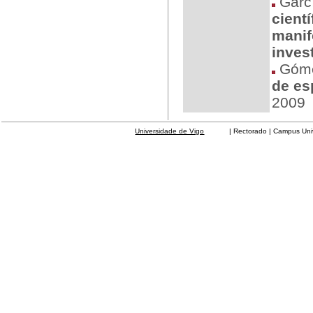
Garcí
cient
manif
inves
Gómez
de es
2009
Universidade de Vigo
| Rectorado | Campus Universit