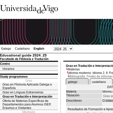
Galego
Castellano
English
Educational guide 2024_25
Facultade de Filoloxía e Tradución
Centro
Grao en Tradución e Interpretaci
Horarios
Materias
Idioma moderno: Idioma 2, II: F
Bibliografía. Fontes de informac
Study programmes
Grao
galego
castellano
Grao en Filoloxía Aplicada Galega e
DAT
Española
Materia
Idioma 
Grao en Linguas Estranxeiras
Titulación
Grao e
Grao en Tradución e Interpretación
Descritores
Cr.totai
Oferta de Materias Específicas de
Departamentos para Alumnos ISEP,
Erasmus e Visitantes
Resultados de Formación e Apre
Mestrado