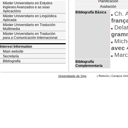
Planificación
Máster Universitario en Estudos
Avaliación
Ingleses Avanzados e as súas
Aplicacións
Bibliografía Básica
Ch. A
Máster Universitario en Lingüística
frança
Aplicada
Máster Universitario en Tradución
Delat
Multimedia
gramm
Máster Universitario en Tradución
para a Comunicación Internacional
Mich
Interest Information
avec 
Main website
Marc
Secretaría
Bibliografía
Bibliografía
Complementaria
Universidade de Vigo
| Reitoría | Campus Universit