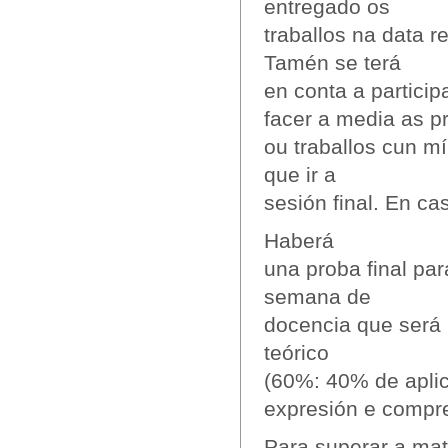
entregado os
traballos na data r
Tamén se terá
en conta a partici
facer a media as p
ou traballos cun m
que ir a
sesión final. En ca
Haberá
una proba final pa
semana de
docencia que será 
teórico
(60%: 40% de aplic
expresión e compre
Para superar a mat