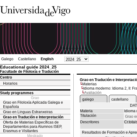
Galego
Castellano
English
Educational guide 2024_25
Facultade de Filoloxía e Tradución
Centro
Grao en Tradución e Interpretaci
Horarios
Materias
Idioma moderno: Idioma 2, II: F
Avaliación
Study programmes
Grao
galego
castellano
Grao en Filoloxía Aplicada Galega e
DAT
Española
Materia
Idioma 
Grao en Linguas Estranxeiras
Titulación
Grao e
Grao en Tradución e Interpretación
Descritores
Cr.totai
Oferta de Materias Específicas de
Departamentos para Alumnos ISEP,
Erasmus e Visitantes
Resultados de Formación e Apre
Mestrado