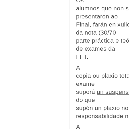
Os
alumnos que non su
presentaron ao
Final, farán en xu
da nota (30/70
parte práctica e te
de exames da
FFT.
A
copia ou plaxio tot
exame
suporá
un suspenso
do que
supón un plaxio n
responsabilidade n
A