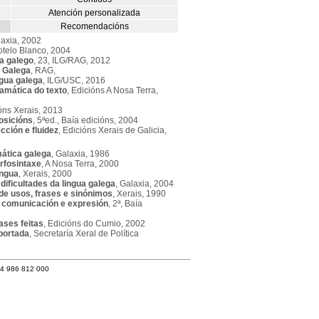
Atención personalizada
Recomendacións
laxia, 2002
otelo Blanco, 2004
a galego
, 23, ILG/RAG, 2012
 Galega
, RAG,
ngua galega
, ILG/USC, 2016
ramática do texto
, Edicións A Nosa Terra,
ións Xerais, 2013
osicións
, 5ªed., Baía edicións, 2004
cción e fluidez
, Edicións Xerais de Galicia,
ática galega
, Galaxia, 1986
rfosintaxe
, A Nosa Terra, 2000
ingua
, Xerais, 2000
dificultades da lingua galega
, Galaxia, 2004
 de usos, frases e sinónimos
, Xerais, 1990
: comunicación e expresión
, 2ª, Baía
ases feitas
, Edicións do Cumio, 2002
/portada
, Secretaría Xeral de Política
34 986 812 000