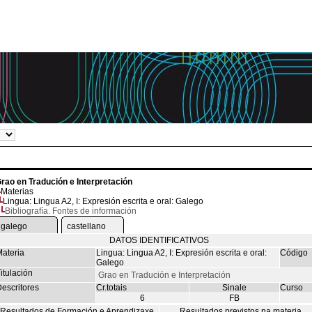
rao en Tradución e Interpretación
Materias
Lingua: Lingua A2, I: Expresión escrita e oral: Galego
Bibliografía. Fontes de información
galego
castellano
DATOS IDENTIFICATIVOS
ateria
Lingua: Lingua A2, I: Expresión escrita e oral:
Código
Galego
itulación
Grao en Tradución e Interpretación
escritores
Cr.totais
Sinale
Curso
6
FB
Resultados de Formación e Aprendizaxe
Resultados previstos na materia