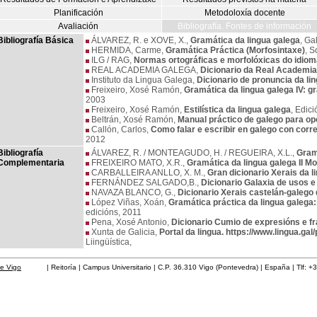
Planificación
Metodoloxía docente
Avaliación
Bibliografía. Fontes de información
Bibliografía Básica
ÁLVAREZ, R. e XOVE, X.,
Gramática da lingua galega
, Ga
HERMIDA, Carme,
Gramática Práctica (Morfosintaxe)
, S
ILG / RAG,
Normas ortográficas e morfolóxicas do idiom
REAL ACADEMIA GALEGA,
Dicionario da Real Academia
Instituto da Lingua Galega,
Dicionario de pronuncia da li
Freixeiro, Xosé Ramón,
Gramática da lingua galega IV: g
2003
Freixeiro, Xosé Ramón,
Estilística da lingua galega
, Edic
Beltrán, Xosé Ramón,
Manual práctico de galego para op
Callón, Carlos,
Como falar e escribir en galego con corre
2012
Bibliografía
ÁLVAREZ, R. / MONTEAGUDO, H. / REGUEIRA, X.L.,
Gram
Complementaria
FREIXEIRO MATO, X.R.,
Gramática da lingua galega II Mo
CARBALLEIRA ANLLO, X. M.,
Gran dicionario Xerais da l
FERNÁNDEZ SALGADO,B.,
Dicionario Galaxia de usos e 
NAVAZA BLANCO, G.,
Dicionario Xerais castelán-galego
López Viñas, Xoán,
Gramática práctica da lingua galega
edicións, 2011
Pena, Xosé Antonio,
Dicionario Cumio de expresións e fr
Xunta de Galicia,
Portal da lingua. https://www.lingua.gal
Liingüística,
de Vigo
| Reitoría | Campus Universitario | C.P. 36.310 Vigo (Pontevedra) | España | Tlf: +