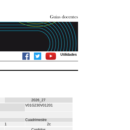
Utilidades
2026_27
V01G230V01201
Cuadrimestre
1
2c
Contidos