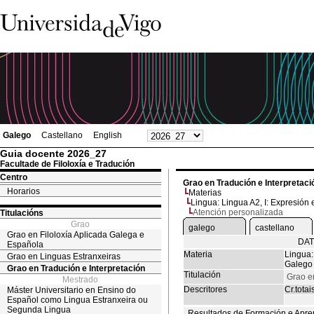
Galego
Castellano
English
Guia docente 2026_27
Facultade de Filoloxía e Tradución
Centro
Grao en Tradución e Interpretaci
Horarios
Materias
Lingua: Lingua A2, I: Expresión e
Atención personalizada
Titulacións
Grao
galego
castellano
Grao en Filoloxía Aplicada Galega e
DAT
Española
Materia
Lingua: 
Grao en Linguas Estranxeiras
Galego
Grao en Tradución e Interpretación
Titulación
Grao e
Mestrado
Descritores
Cr.totai
Máster Universitario en Ensino do
Español como Lingua Estranxeira ou
Segunda Lingua
Resultados de Formación e Apre