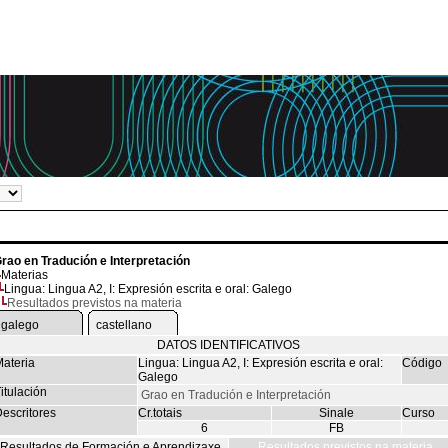
rao en Tradución e Interpretación
Materias
Lingua: Lingua A2, I: Expresión escrita e oral: Galego
Resultados previstos na materia
galego
castellano
DATOS IDENTIFICATIVOS
ateria
Lingua: Lingua A2, I: Expresión escrita e oral:
Código
Galego
itulación
Grao en Tradución e Interpretación
escritores
Cr.totais
Sinale
Curso
6
FB
Resultados de Formación e Aprendizaxe
Resultados previstos na materia