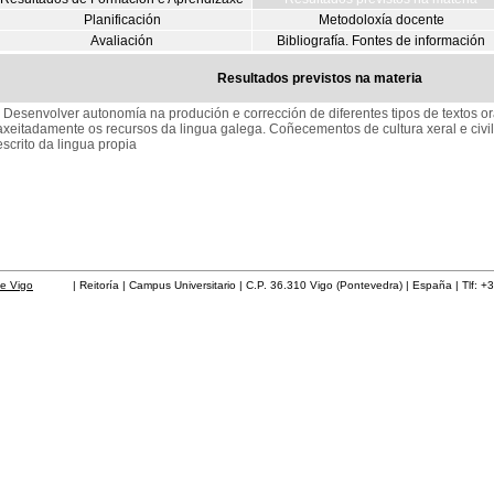
Planificación
Metodoloxía docente
Avaliación
Bibliografía. Fontes de información
Resultados previstos na materia
- Desenvolver autonomía na produción e corrección de diferentes tipos de textos ora
axeitadamente os recursos da lingua galega. Coñecementos de cultura xeral e civil
escrito da lingua propia
de Vigo
| Reitoría | Campus Universitario | C.P. 36.310 Vigo (Pontevedra) | España | Tlf: +