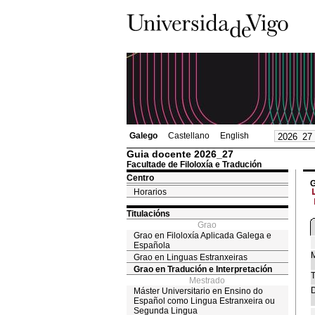
Galego
Castellano
English
Guia docente 2026_27
Facultade de Filoloxía e Tradución
Centro
G
Horarios
Titulacións
Grao
Grao en Filoloxía Aplicada Galega e
Española
M
Grao en Linguas Estranxeiras
Grao en Tradución e Interpretación
T
Mestrado
D
Máster Universitario en Ensino do
Español como Lingua Estranxeira ou
Segunda Lingua