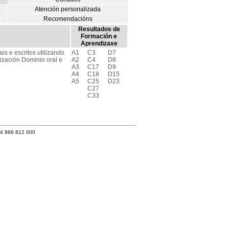
Atención personalizada
Recomendacións
Resultados de
Formación e
Aprendizaxe
is e escritos utilizando
A1
C3
D7
ización Dominio oral e
A2
C4
D8
A3
C17
D9
A4
C18
D15
A5
C25
D23
C27
C33
34 986 812 000