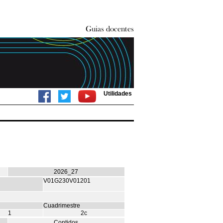
Utilidades
2026_27
V01G230V01201
Cuadrimestre
1
2c
Contidos