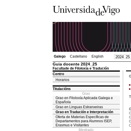
Galego
Castellano
English
Guia docente 2024_25
Facultade de Filoloxía e Tradución
Centro
G
Horarios
Titulacións
Grao
T
Grao en Filoloxía Aplicada Galega e
Española
Grao en Linguas Estranxeiras
G
Grao en Tradución e Interpretación
G
Oferta de Materias Específicas de
G
Departamentos para Alumnos ISEP,
G
Erasmus e Visitantes
O
Mestrado