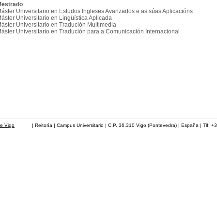
estrado
áster Universitario en Estudos Ingleses Avanzados e as súas Aplicacións
áster Universitario en Lingüística Aplicada
áster Universitario en Tradución Multimedia
áster Universitario en Tradución para a Comunicación Internacional
de Vigo
| Reitoría | Campus Universitario | C.P. 36.310 Vigo (Pontevedra) | España | Tlf: +