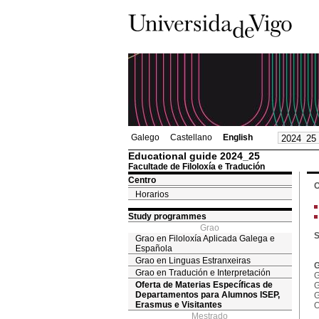
Galego
Castellano
English
Educational guide 2024_25
Facultade de Filoloxía e Tradución
Centro
O
Horarios
Study programmes
Grao
S
Grao en Filoloxía Aplicada Galega e
Española
Grao en Linguas Estranxeiras
G
Grao en Tradución e Interpretación
G
Oferta de Materias Específicas de
G
Departamentos para Alumnos ISEP,
G
Erasmus e Visitantes
O
Mestrado