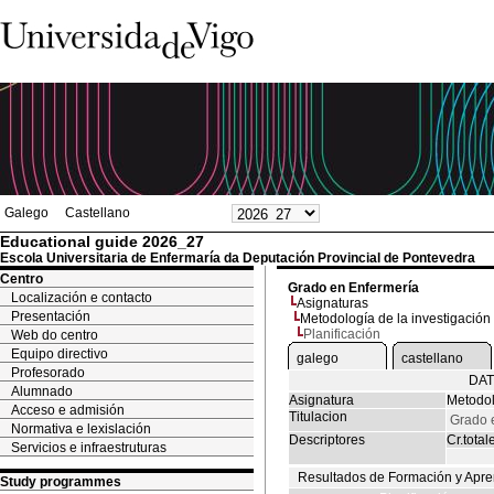
Galego
Castellano
Educational guide 2026_27
Escola Universitaria de Enfermaría da Deputación Provincial de Pontevedra
Centro
Grado en Enfermería
Localización e contacto
Asignaturas
Presentación
Metodología de la investigación
Planificación
Web do centro
Equipo directivo
galego
castellano
Profesorado
DAT
Alumnado
Asignatura
Metodol
Acceso e admisión
Titulacion
Grado 
Normativa e lexislación
Descriptores
Cr.total
Servicios e infraestruturas
Resultados de Formación y Apre
Study programmes