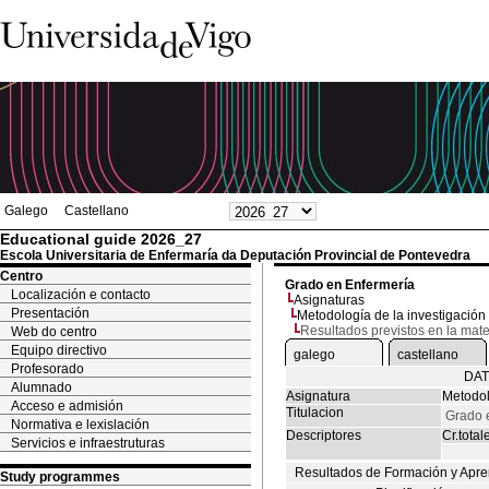
Galego
Castellano
Educational guide 2026_27
Escola Universitaria de Enfermaría da Deputación Provincial de Pontevedra
Centro
Grado en Enfermería
Localización e contacto
Asignaturas
Presentación
Metodología de la investigación
Resultados previstos en la mate
Web do centro
Equipo directivo
galego
castellano
Profesorado
DAT
Alumnado
Asignatura
Metodol
Acceso e admisión
Titulacion
Grado 
Normativa e lexislación
Descriptores
Cr.total
Servicios e infraestruturas
Resultados de Formación y Apre
Study programmes