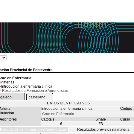
tación Provincial de Pontevedra
rao en Enfermaría
Materias
Introdución á enfermaría clínica
Resultados de Formación e Aprendizaxe
galego
castellano
DATOS IDENTIFICATIVOS
ateria
Introdución á enfermaría clínica
Código
itulación
Grao en Enfermaría
escritores
Cr.totais
Sinale
Curso
6
FB
Resultados de Formación e Aprendizaxe
Resultados previstos na materia