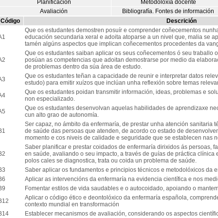
Planificación
Metodoloxía docente
Avaliación
Bibliografía. Fontes de información
Código
Descrición
Que os estudantes demostren posuír e comprender coñecementos nunha 
A1
educación secundaria xeral e adoita atoparse a un nivel que, malia se ap
tamén algúns aspectos que implican coñecementos procedentes da van
Que os estudantes saiban aplicar os seus coñecementos ó seu traballo 
A2
posúan as competencias que adoitan demostrarse por medio da elaborac
de problemas dentro da súa área de estudo.
Que os estudantes teñan a capacidade de reunir e interpretar datos rel
A3
estudo) para emitir xuízos que inclúan unha reflexión sobre temas relevant
Que os estudantes poidan transmitir información, ideas, problemas e sol
A4
non especializado.
Que os estudantes desenvolvan aquelas habilidades de aprendizaxe nec
A5
cun alto grao de autonomía.
Ser capaz, no ámbito da enfermaría, de prestar unha atención sanitaria 
B1
de saúde das persoas que atenden, de acordo co estado de desenvolvem
momento e cos niveis de calidade e seguridade que se establecen nas no
Saber planificar e prestar coidados de enfermaría dirixidos ás persoas, f
B2
en saúde, avaliando o seu impacto, a través de guías de práctica clínica 
polos cales se diagnostica, trata ou coida un problema de saúde.
B3
Saber aplicar os fundamentos e principios técnicos e metodolóxicos da 
B6
Aplicar as intervencións da enfermaría na evidencia científica e nos med
B9
Fomentar estilos de vida saudables e o autocoidado, apoiando o mantem
Aplicar o código ético e deontolóxico da enfermaría española, comprend
B12
contexto mundial en transformación
B14
Establecer mecanismos de avaliación, considerando os aspectos científi