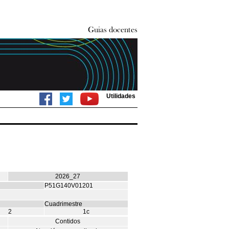
Utilidades
2026_27
P51G140V01201
Cuadrimestre
2
1c
Contidos