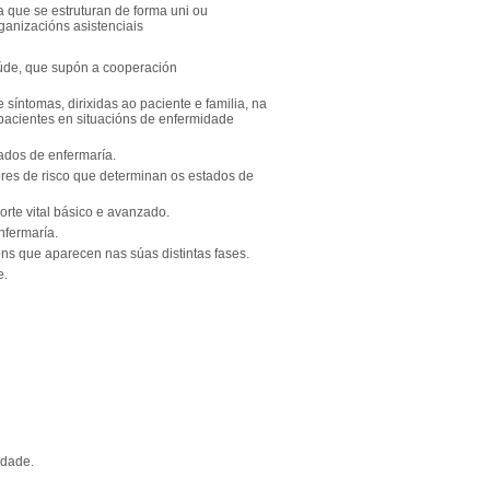
 que se estruturan de forma uni ou
rganizacións asistenciais
aúde, que supón a cooperación
 síntomas, dirixidas ao paciente e familia, na
e pacientes en situacións de enfermidade
ados de enfermaría.
ores de risco que determinan os estados de
rte vital básico e avanzado.
nfermaría.
óns que aparecen nas súas distintas fases.
e.
idade.