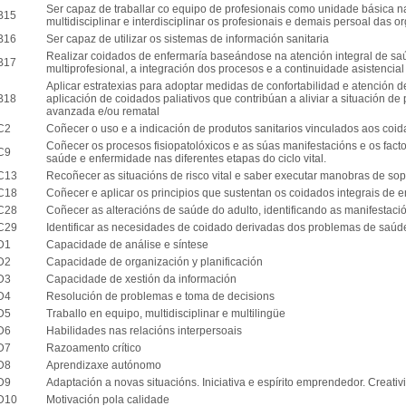
Ser capaz de traballar co equipo de profesionais como unidade básica na
B15
multidisciplinar e interdisciplinar os profesionais e demais persoal das o
B16
Ser capaz de utilizar os sistemas de información sanitaria
Realizar coidados de enfermaría baseándose na atención integral de s
B17
multiprofesional, a integración dos procesos e a continuidade asistencial
Aplicar estratexias para adoptar medidas de confortabilidad e atención de
B18
aplicación de coidados paliativos que contribúan a aliviar a situación d
avanzada e/ou rematal
C2
Coñecer o uso e a indicación de produtos sanitarios vinculados aos coid
Coñecer os procesos fisiopatolóxicos e as súas manifestacións e os fact
C9
saúde e enfermidade nas diferentes etapas do ciclo vital.
C13
Recoñecer as situacións de risco vital e saber executar manobras de sopo
C18
Coñecer e aplicar os principios que sustentan os coidados integrais de e
C28
Coñecer as alteracións de saúde do adulto, identificando as manifestaci
C29
Identificar as necesidades de coidado derivadas dos problemas de saúd
D1
Capacidade de análise e síntese
D2
Capacidade de organización y planificación
D3
Capacidade de xestión da información
D4
Resolución de problemas e toma de decisions
D5
Traballo en equipo, multidisciplinar e multilingüe
D6
Habilidades nas relacións interpersoais
D7
Razoamento crítico
D8
Aprendizaxe autónomo
D9
Adaptación a novas situacións. Iniciativa e espírito emprendedor. Creativ
D10
Motivación pola calidade