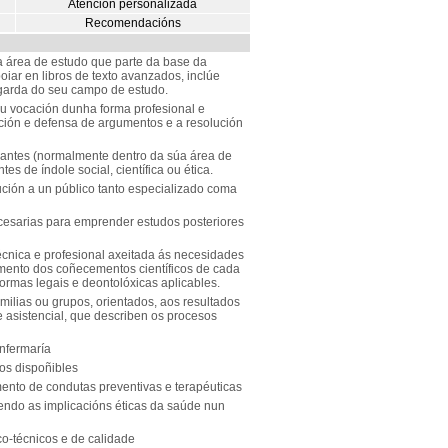
Atención personalizada
Recomendacións
área de estudo que parte da base da
oiar en libros de texto avanzados, inclúe
garda do seu campo de estudo.
ou vocación dunha forma profesional e
ión e defensa de argumentos e a resolución
evantes (normalmente dentro da súa área de
es de índole social, científica ou ética.
ución a un público tanto especializado coma
esarias para emprender estudos posteriores
técnica e profesional axeitada ás necesidades
ento dos coñecementos científicos de cada
rmas legais e deontolóxicas aplicables.
amilias ou grupos, orientados, aos resultados
e asistencial, que describen os procesos
enfermaría
ios dispoñibles
ento de condutas preventivas e terapéuticas
endo as implicacións éticas da saúde nun
co-técnicos e de calidade