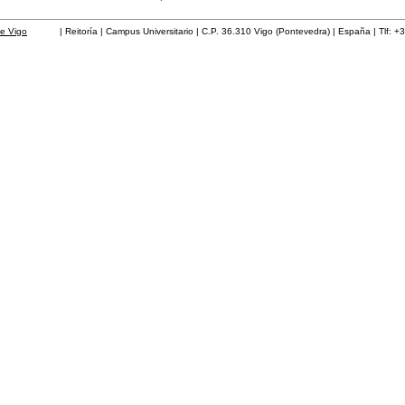
de Vigo
| Reitoría | Campus Universitario | C.P. 36.310 Vigo (Pontevedra) | España | Tlf: +