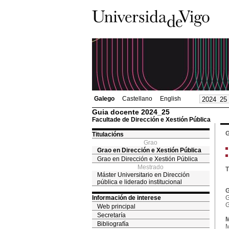
Galego
Castellano
English
Guia docente 2024_25
Facultade de Dirección e Xestión Pública
G
Titulacións
Grao
Grao en Dirección e Xestión Pública
Grao en Dirección e Xestión Pública
Mestrado
T
Máster Universitario en Dirección
pública e liderado institucional
G
Información de interese
G
G
Web principal
Secretaría
M
Bibliografía
M