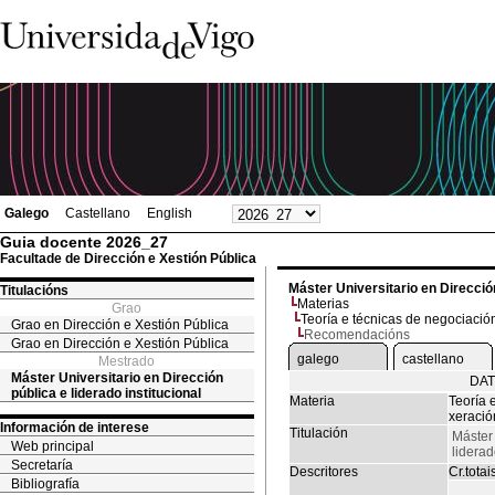
Galego
Castellano
English
Guia docente 2026_27
Facultade de Dirección e Xestión Pública
Máster Universitario en Dirección
Titulacións
Materias
Grao
Teoría e técnicas de negociació
Grao en Dirección e Xestión Pública
Recomendacións
Grao en Dirección e Xestión Pública
galego
castellano
Mestrado
Máster Universitario en Dirección
DAT
pública e liderado institucional
Materia
Teoría 
xeració
Información de interese
Titulación
Máster 
Web principal
liderad
Secretaría
Descritores
Cr.totai
Bibliografía