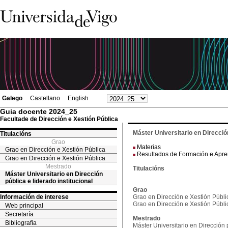
Galego
Castellano
English
Guia docente 2024_25
Facultade de Dirección e Xestión Pública
Máster Universitario en Dirección
Titulacións
Grao
Materias
Grao en Dirección e Xestión Pública
Resultados de Formación e Apr
Grao en Dirección e Xestión Pública
Mestrado
Titulacións
Máster Universitario en Dirección
pública e liderado institucional
Grao
Información de interese
Grao en Dirección e Xestión Públi
Grao en Dirección e Xestión Públi
Web principal
Secretaría
Mestrado
Bibliografía
Máster Universitario en Dirección p