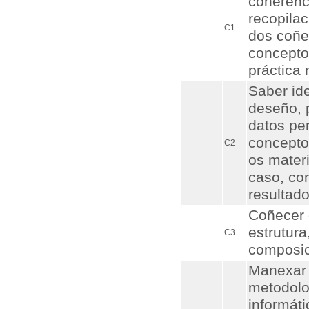
coherenc
recopilac
C1
dos coñe
concepto
práctica 
Saber id
deseño, 
datos pe
concepto 
C2
os mater
caso, con
resultado
Coñecer 
estrutura
C3
composic
Manexar 
metodolo
informát