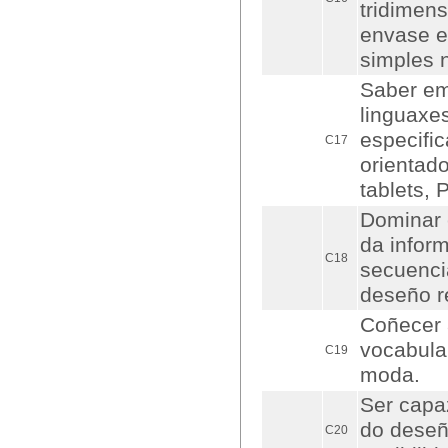
tridimens
envase e
simples 
Saber em
linguaxe
especifi
C17
orientado
tablets, 
Dominar e
da infor
C18
secuencia
deseño r
Coñecer 
vocabula
C19
moda.
Ser capaz
do deseñ
C20