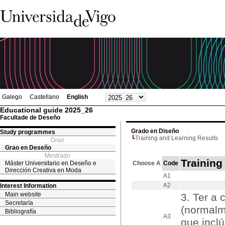
Galego
Castellano
English
Educational guide 2025_26
Facultade de Deseño
Grado en Diseño
Study programmes
Training and Learning Results
Grao
Grao en Deseño
Mestrado
Training
Máster Universitario en Deseño e
Choose A
Code
Dirección Creativa en Moda
A1
A2
Interest Information
Main website
3. Ter a 
Secretaría
(normalm
Bibliografía
A3
que incl