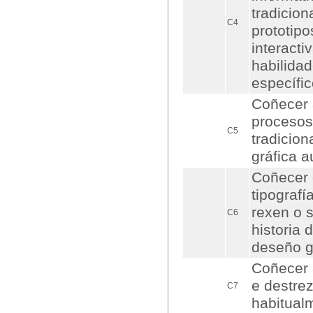
tradicion
C4
prototipo
interacti
habilida
específic
Coñecer 
procesos
C5
tradicion
gráfica a
Coñecer 
tipografí
rexen o 
C6
historia 
deseño gr
Coñecer a
e destrez
C7
habitual