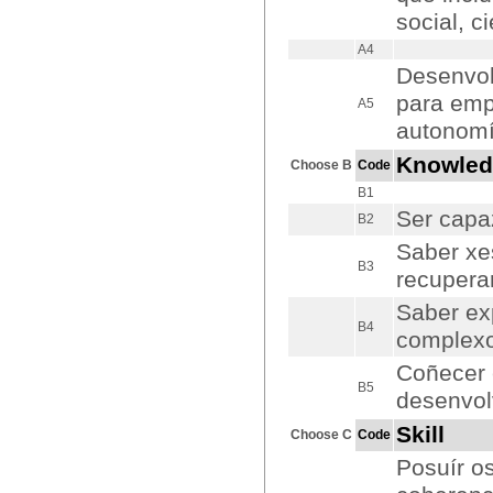
social, ci
A4
Desenvol
para emp
A5
autonomí
Knowled
Choose B
Code
B1
Ser capaz
B2
Saber xe
B3
recuperar
Saber ex
B4
complexo
Coñecer 
B5
desenvol
Skill
Choose C
Code
Posuír o