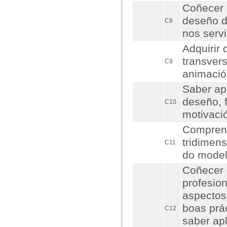
Coñecer 
deseño d
C8
nos serv
Adquirir
transvers
C9
animación
Saber apl
deseño, f
C10
motivació
Comprend
tridimens
C11
do model
Coñecer 
profesio
aspectos 
boas prá
C12
saber ap