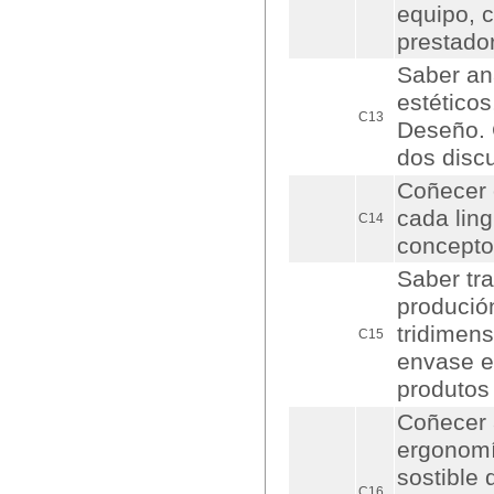
equipo, 
prestado
Saber ana
estéticos
C13
Deseño. 
dos disc
Coñecer 
cada ling
C14
conceptos
Saber tra
produció
tridimens
C15
envase e
produtos
Coñecer 
ergonomía
sostible
C16