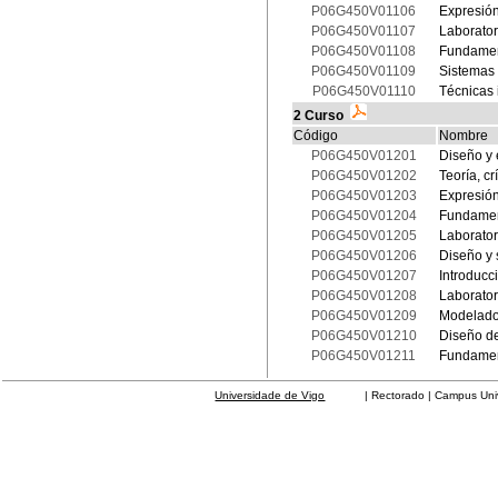
P06G450V01106
Expresión
P06G450V01107
Laborator
P06G450V01108
Fundament
P06G450V01109
Sistemas 
P06G450V01110
Técnicas i
2 Curso
Código
Nombre
P06G450V01201
Diseño y 
P06G450V01202
Teoría, cr
P06G450V01203
Expresión 
P06G450V01204
Fundament
P06G450V01205
Laborator
P06G450V01206
Diseño y
P06G450V01207
Introducci
P06G450V01208
Laborator
P06G450V01209
Modelad
P06G450V01210
Diseño de
P06G450V01211
Fundamen
Universidade de Vigo
| Rectorado | Campus Universit