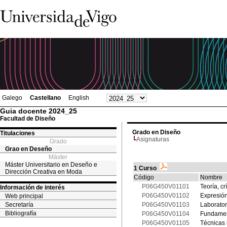
Galego
Castellano
English
Guia docente 2024_25
Facultad de Diseño
Grado en Diseño
Titulaciones
Asignaturas
Grado
Grao en Deseño
Máster
Máster Universitario en Deseño e
1 Curso
Dirección Creativa en Moda
Código
Nombre
P06G450V01101
Teoría, cr
Información de interés
P06G450V01102
Expresión
Web principal
Secretaría
P06G450V01103
Laborator
Bibliografía
P06G450V01104
Fundament
P06G450V01105
Técnicas 