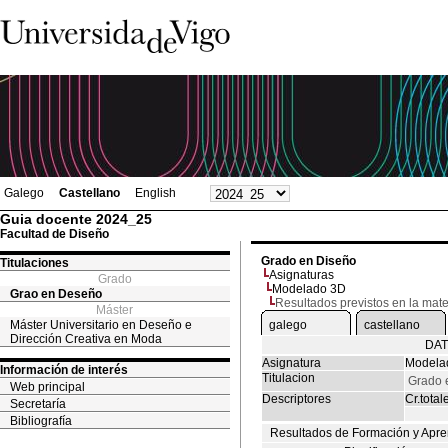
Galego
Castellano
English
Guia docente 2024_25
Facultad de Diseño
Grado en Diseño
Titulaciones
Asignaturas
Grado
Modelado 3D
Grao en Deseño
Resultados previstos en la mate
Máster
Máster Universitario en Deseño e
galego
castellano
Dirección Creativa en Moda
DAT
Asignatura
Modela
Información de interés
Titulacion
Grado 
Web principal
Descriptores
Cr.total
Secretaría
Bibliografía
Resultados de Formación y Apre