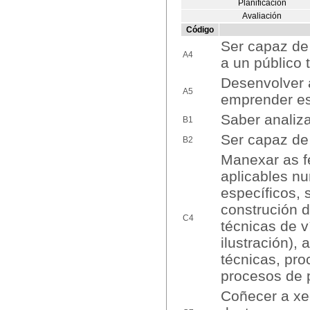
Planificación
Avaliación
Código
Ser capaz de 
A4
a un público 
Desenvolver 
A5
emprender es
Saber analiza
B1
Ser capaz de 
B2
Manexar as f
aplicables n
específicos, 
construción d
C4
técnicas de v
ilustración),
técnicas, pro
procesos de 
Coñecer a xeo