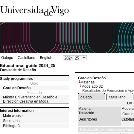
Galego
Castellano
English
Educational guide 2024_25
Facultade de Deseño
Grao en Deseño
Study programmes
Materias
Grao
Modelado 3D
Grao en Deseño
Resultados de Formación e Ap
Mestrado
Máster Universitario en Deseño e
galego
castellano
Dirección Creativa en Moda
DAT
Materia
Modela
Interest Information
Titulación
Grao e
Main website
Descritores
Cr.totai
Secretaría
Bibliografía
Resultados de Formación e Apre