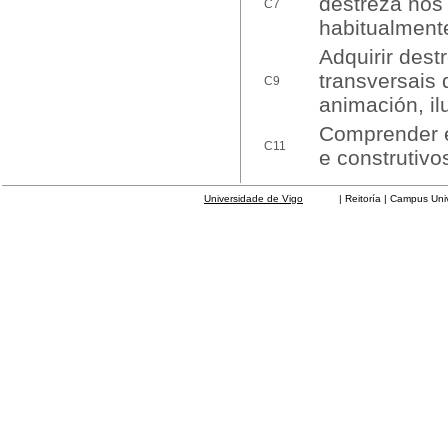
destreza nos 
C7
habitualment
Adquirir dest
transversais 
C9
animación, ilu
Comprender e
C11
e construtivo
Universidade de Vigo
| Reitoría | Campus Universit