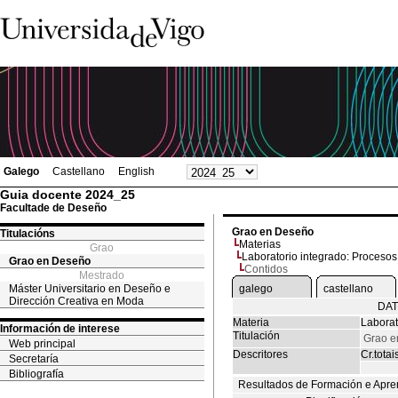
Galego
Castellano
English
Guia docente 2024_25
Facultade de Deseño
Grao en Deseño
Titulacións
Materias
Grao
Laboratorio integrado: Proceso
Grao en Deseño
Contidos
Mestrado
Máster Universitario en Deseño e
galego
castellano
Dirección Creativa en Moda
DAT
Materia
Laborat
Información de interese
Titulación
Grao e
Web principal
Descritores
Cr.totai
Secretaría
Bibliografía
Resultados de Formación e Apre