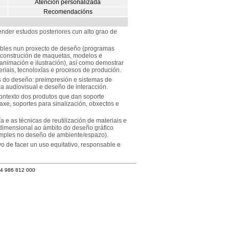
Atención personalizada
Recomendacións
der estudos posteriores cun alto grao de
ables nun proxecto de deseño (programas
l; construción de maquetas, modelos e
a, animación e ilustración), así como demostrar
riais, tecnoloxías e procesos de produción.
s do deseño: preimpresión e sistemas de
fica audiovisual e deseño de interacción.
contexto dos produtos que dan soporte
axe, soportes para sinalización, obxectos e
e as técnicas de reutilización de materiais e
idimensional ao ámbito do deseño gráfico
simples no deseño de ambiente/espazo).
o de facer un uso equitativo, responsable e
34 986 812 000