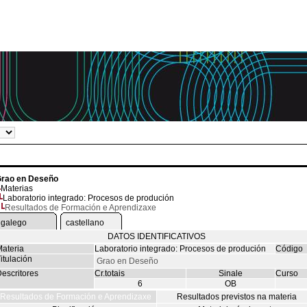
rao en Deseño
Materias
Laboratorio integrado: Procesos de produción
Resultados de Formación e Aprendizaxe
galego
castellano
DATOS IDENTIFICATIVOS
ateria
Laboratorio integrado: Procesos de produción
Código
itulación
Grao en Deseño
escritores
Cr.totais
Sinale
Curso
6
OB
Resultados de Formación e Aprendizaxe
Resultados previstos na materia