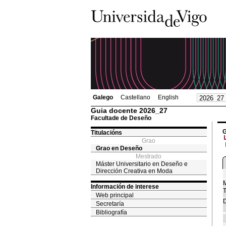
Galego
Castellano
English
Guia docente 2026_27
Facultade de Deseño
G
Titulacións
Grao
Grao en Deseño
Mestrado
Máster Universitario en Deseño e
Dirección Creativa en Moda
M
Información de interese
T
Web principal
D
Secretaría
Bibliografía