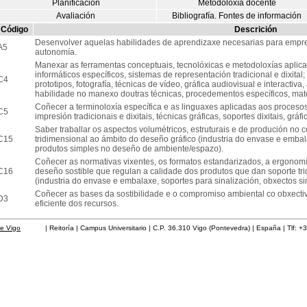
Planificación
Metodoloxía docente
Avaliación
Bibliografía. Fontes de información
Código
Descrición
Desenvolver aquelas habilidades de aprendizaxe necesarias para empren
A5
autonomía.
Manexar as ferramentas conceptuais, tecnolóxicas e metodoloxías aplic
informáticos específicos, sistemas de representación tradicional e dixita
C4
prototipos, fotografía, técnicas de vídeo, gráfica audiovisual e interactiv
habilidade no manexo doutras técnicas, procedementos específicos, mate
Coñecer a terminoloxía específica e as linguaxes aplicadas aos proceso
C5
impresión tradicionais e dixitais, técnicas gráficas, soportes dixitais, grá
Saber traballar os aspectos volumétricos, estruturais e de produción no 
C15
tridimensional ao ámbito do deseño gráfico (industria do envase e embal
produtos simples no deseño de ambiente/espazo).
Coñecer as normativas vixentes, os formatos estandarizados, a ergonomía 
C16
deseño sostible que regulan a calidade dos produtos que dan soporte tr
(industria do envase e embalaxe, soportes para sinalización, obxectos 
Coñecer as bases da sostibilidade e o compromiso ambiental co obxectiv
D3
eficiente dos recursos.
de Vigo
| Reitoría | Campus Universitario | C.P. 36.310 Vigo (Pontevedra) | España | Tlf: +