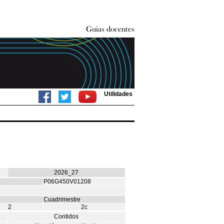
Utilidades
2026_27
P06G450V01208
Cuadrimestre
2
2c
Contidos