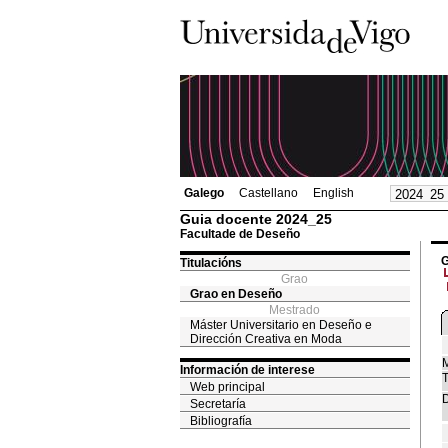
Galego
Castellano
English
Guia docente 2024_25
Facultade de Deseño
G
Titulacións
Grao
Grao en Deseño
Mestrado
Máster Universitario en Deseño e
Dirección Creativa en Moda
M
Información de interese
T
Web principal
D
Secretaría
Bibliografía