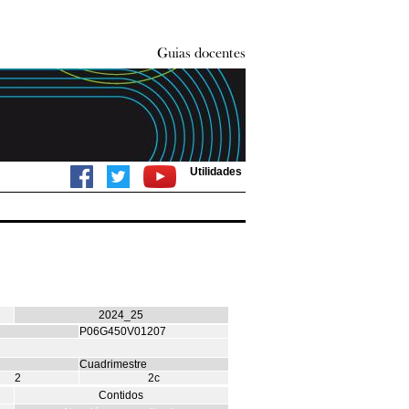
Utilidades
2024_25
P06G450V01207
Cuadrimestre
2
2c
Contidos