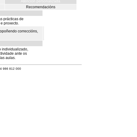
Atención personalizada
Recomendacións
s prácticas de
 e proxecto.
ropoñendo correccións,
 individualizado,
ctividade ante os
das aulas.
34 986 812 000