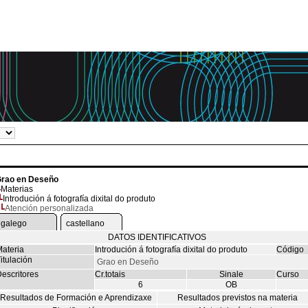
rao en Deseño
Materias
Introdución á fotografía dixital do produto
Atención personalizada
galego
castellano
DATOS IDENTIFICATIVOS
ateria
Introdución á fotografía dixital do produto
Código
itulación
Grao en Deseño
escritores
Cr.totais
Sinale
Curso
6
OB
Resultados de Formación e Aprendizaxe
Resultados previstos na materia