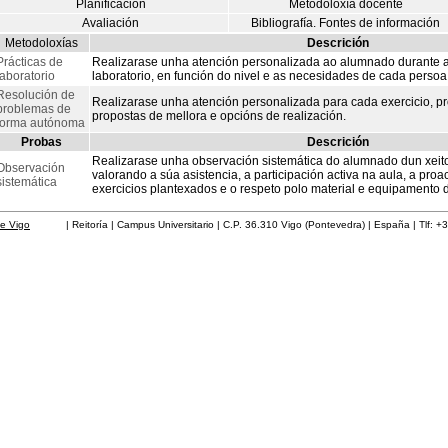
Planificación
Metodoloxía docente
Avaliación
Bibliografía. Fontes de información
Metodoloxías
Descrición
Prácticas de
Realizarase unha atención personalizada ao alumnado durante a
laboratorio
laboratorio, en función do nivel e as necesidades de cada persoa
Resolución de
Realizarase unha atención personalizada para cada exercicio, p
problemas de
propostas de mellora e opcións de realización.
forma autónoma
Probas
Descrición
Realizarase unha observación sistemática do alumnado dun xeito
Observación
valorando a súa asistencia, a participación activa na aula, a proa
sistemática
exercicios plantexados e o respeto polo material e equipamento 
de Vigo
| Reitoría | Campus Universitario | C.P. 36.310 Vigo (Pontevedra) | España | Tlf: +