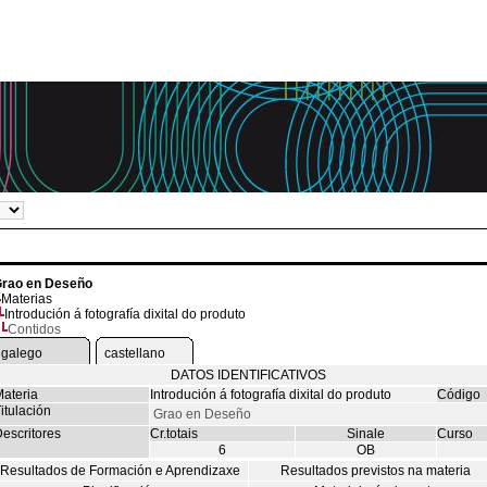
rao en Deseño
Materias
Introdución á fotografía dixital do produto
Contidos
galego
castellano
DATOS IDENTIFICATIVOS
ateria
Introdución á fotografía dixital do produto
Código
itulación
Grao en Deseño
escritores
Cr.totais
Sinale
Curso
6
OB
Resultados de Formación e Aprendizaxe
Resultados previstos na materia