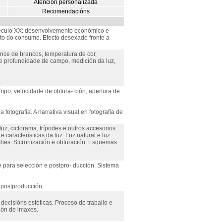
Atención personalizada
Recomendacións
 Seculo XX: desenvolvemento económico e
xto do consumo. Efecto desexado fronte a
nce de brancos, temperatura de cor,
a e profundidade de campo, medición da luz,
.
ampo, velocidade de obtura- ción, apertura de
fotografía. A narrativa visual en fotografía de
luz, ciclorama, trípodes e outros accesorios.
 características da luz. Luz natural e luz
Flashes. Sicronización e obturación. Esquemas
e para selección e postpro- ducción. Sistema
 postproducción.
ecisións estéticas. Proceso de traballo e
ión de imaxes.