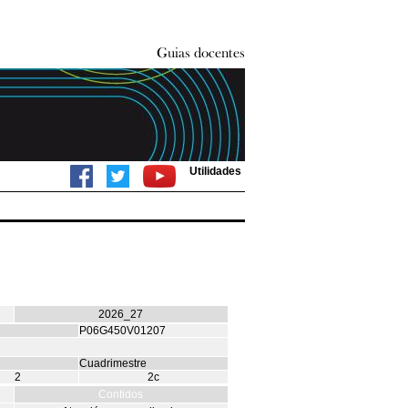
Utilidades
2026_27
P06G450V01207
Cuadrimestre
2
2c
Contidos