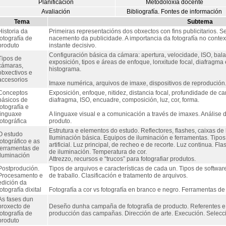
Planificación
Metodoloxía docente
Avaliación
Bibliografía. Fontes de información
Tema
Subtema
Historia da
Primeiras representacións dos obxectos con fins publicitarios.
fotografía de
nacemento da publicidade. A importancia da fotografía no conte
produto
instante decisivo.
Configuración básica da cámara: apertura, velocidade, ISO, bala
Tipos de
exposición, tipos e áreas de enfoque, lonxitude focal, diafragm
cámaras,
histograma.
obxectivos e
accesorios
Imaxe numérica, arquivos de imaxe, dispositivos de reprodución
Conceptos
Exposición, enfoque, nitidez, distancia focal, profundidade de c
básicos de
diafragma, ISO, encuadre, composición, luz, cor, forma.
fotografía e
linguaxe
A linguaxe visual e a comunicación a través de imaxes. Análise da 
fotográfica
produto.
Estrutura e elementos do estudo. Reflectores, flashes, caixas de 
O estudo
Iluminación básica. Equipos de iluminación e ferramentas. Tipos e
fotográfico e as
artificial. Luz principal, de recheo e de recorte. Luz continua. 
ferramentas de
de iluminación. Temperatura de cor.
iluminación
Attrezzo, recursos e “trucos” para fotografiar produtos.
Postprodución.
Tipos de arquivos e características de cada un. Tipos de softwar
Procesamento e
de traballo. Clasificación e tratamento de arquivos.
edición da
fotografía dixital
Fotografía a cor vs fotografía en branco e negro. Ferramentas de
As fases dun
proxecto de
Deseño dunha campaña de fotografía de producto. Referentes e d
fotografía de
producción das campañas. Dirección de arte. Execución. Selecc
produto