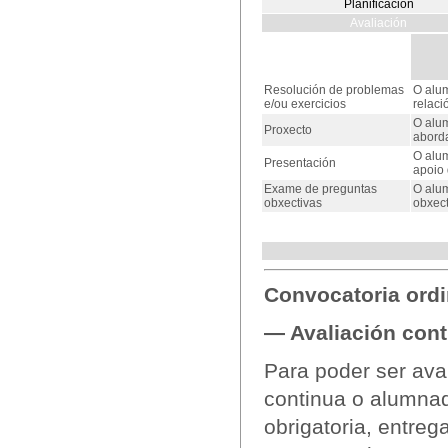
Planificación
Avaliación
Resolución de problemas
O alum
e/ou exercicios
relaci
O alum
Proxecto
aborda
O alum
Presentación
apoio 
Exame de preguntas
O alu
obxectivas
obxect
Convocatoria ordi
— Avaliación cont
Para poder ser ava
continua o alumnad
obrigatoria, entreg