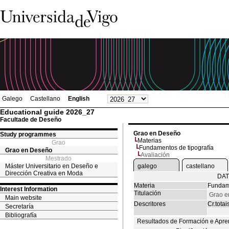
Galego
Castellano
English
Educational guide 2026_27
Facultade de Deseño
Grao en Deseño
Study programmes
Materias
Grao
Fundamentos de tipografía
Grao en Deseño
Avaliación
Mestrado
Máster Universitario en Deseño e
galego
castellano
Dirección Creativa en Moda
DAT
Materia
Fundame
Interest Information
Titulación
Grao e
Main website
Descritores
Cr.totai
Secretaría
Bibliografía
Resultados de Formación e Apre