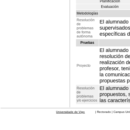
Planificación
Evaluación
Metodologías
Resolución
El alumnado 
de
supervisados 
problemas
de forma
específicas 
autónoma
Pruebas
El alumnado a
resolución de
realización d
Proyecto
profesor, ten
la comunicac
propuestas p
El alumnado 
Resolución
de
propuestos, 
problemas
las caracterí
y/o ejercicios
Universidade de Vigo
| Rectorado | Campus Universit