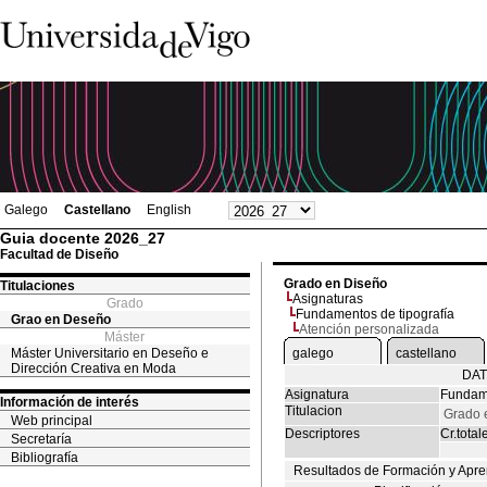
Galego
Castellano
English
Guia docente 2026_27
Facultad de Diseño
Grado en Diseño
Titulaciones
Asignaturas
Grado
Fundamentos de tipografía
Grao en Deseño
Atención personalizada
Máster
Máster Universitario en Deseño e
galego
castellano
Dirección Creativa en Moda
DAT
Asignatura
Fundame
Información de interés
Titulacion
Grado 
Web principal
Descriptores
Cr.total
Secretaría
Bibliografía
Resultados de Formación y Apre