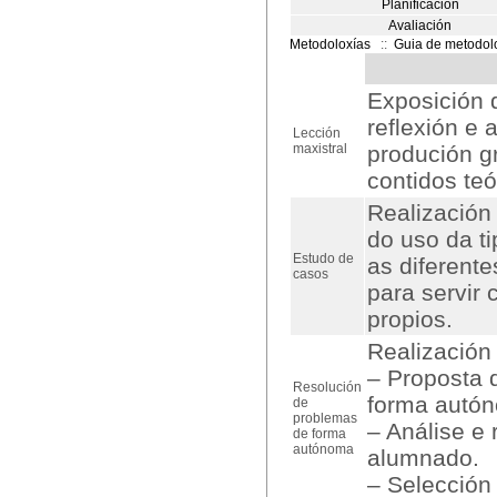
Planificación
Avaliación
Metodoloxías
::
Guia de metodol
Exposición 
reflexión e 
Lección
maxistral
produción gr
contidos teó
Realización
do uso da ti
Estudo de
as diferent
casos
para servir
propios.
Realización
– Proposta 
Resolución
forma autón
de
problemas
– Análise e
de forma
autónoma
alumnado.
– Selección 