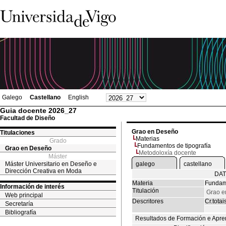
Galego
Castellano
English
Guia docente 2026_27
Facultad de Diseño
Grao en Deseño
Titulaciones
Materias
Grado
Fundamentos de tipografía
Grao en Deseño
Metodoloxía docente
Máster
Máster Universitario en Deseño e
galego
castellano
Dirección Creativa en Moda
DAT
Materia
Fundame
Información de interés
Titulación
Grao e
Web principal
Descritores
Cr.totai
Secretaría
Bibliografía
Resultados de Formación e Apre