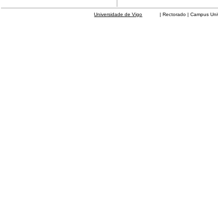
Universidade de Vigo
| Rectorado | Campus Universit