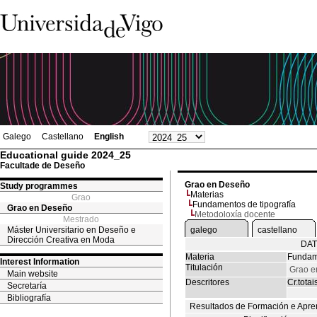
Galego
Castellano
English
Educational guide 2024_25
Facultade de Deseño
Grao en Deseño
Study programmes
Materias
Grao
Fundamentos de tipografía
Grao en Deseño
Metodoloxía docente
Mestrado
Máster Universitario en Deseño e
galego
castellano
Dirección Creativa en Moda
DAT
Materia
Fundame
Interest Information
Titulación
Grao e
Main website
Descritores
Cr.totai
Secretaría
Bibliografía
Resultados de Formación e Apre