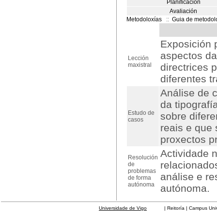
Planificación
Avaliación
Metodoloxías
::
Guia de metodol
Exposición p
aspectos da 
Lección
maxistral
directrices
diferentes t
Análise de 
da tipografí
Estudo de
sobre difer
casos
reais e que
proxectos p
Actividade 
Resolución
relacionado
de
problemas
análise e r
de forma
autónoma
autónoma.
Universidade de Vigo
| Reitoría | Campus Universit