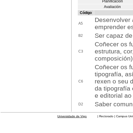
Planificación
Avaliación
Código
Desenvolver 
A5
emprender es
Ser capaz de 
B2
Coñecer os f
estrutura, co
C3
composición)
Coñecer os f
tipografía, a
rexen o seu d
C6
da tipografía
e editorial a
Saber comunic
D2
Universidade de Vigo
| Rectorado | Campus Universit