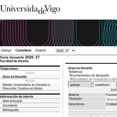
Galego
Castellano
English
Guia docente 2026_27
Facultad de Diseño
Grao en Deseño
Titulaciones
Materias
Grado
Fundamentos de tipografía
Grao en Deseño
Resultados de Formación e Ap
Máster
Máster Universitario en Deseño e
galego
castellano
Dirección Creativa en Moda
DAT
Materia
Fundame
Información de interés
Titulación
Grao e
Web principal
Descritores
Cr.totai
Secretaría
Bibliografía
Resultados de Formación e Apre