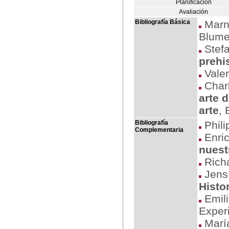
Planificación
Avaliación
Bibliografía Básica
Marni
Blume
Stefa
prehi
Valer
Charl
arte 
arte
,
Bibliografía
Phili
Complementaria
Enric
nuest
Richa
Jens 
Histo
Emili
Exper
María