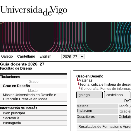
Galego
Castellano
English
Guia docente 2026_27
Facultad de Diseño
Grao en Deseño
Titulaciones
Materias
Grado
Teoría, crítica e historia do deseñ
Grao en Deseño
Bibliografía. Fontes de informac
Máster
Máster Universitario en Deseño e
galego
castellano
Dirección Creativa en Moda
DAT
Materia
Teoría, 
Información de interés
Titulación
Grao e
Web principal
Descritores
Cr.totai
Secretaría
Bibliografía
Resultados de Formación e Apre