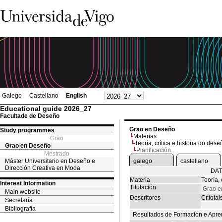
Galego
Castellano
English
Educational guide 2026_27
Facultade de Deseño
Grao en Deseño
Study programmes
Materias
Grao
Teoría, crítica e historia do deseñ
Grao en Deseño
Planificación
Mestrado
Máster Universitario en Deseño e
galego
castellano
Dirección Creativa en Moda
DAT
Materia
Teoría, 
Interest Information
Titulación
Grao e
Main website
Descritores
Cr.totai
Secretaría
Bibliografía
Resultados de Formación e Apre